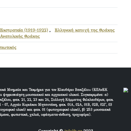
 Εκστρατεία (1919-1922)
,
Ελληνική κατοχή της Θράκης
Ανατολικής Θράκης
ιωτικός
ακά Μνημεία και Τεκμήρια για τον Ελευθέριο Βενιζέλο» (ΕΠΑνΕΚ
ι ψηφιοποίηση μουσειακού και αρχειακού υλικού. Συγκεκριμένα: α)
ιζέλου, φακ. 21, 22, 23 και 24, Συλλογή Κόμματος Φιλελευθέρων, φακ.
 - 07, Αρχείο Κυριάκου Μητσοτάκη, φακ. 01Α, 02Α, 01Β, 02Β, 02Γ, 03
τογραφικό υλικό) και φακ. 01 (φωτογραφικό υλικό), β) 253 μουσειακά
είμενα, φωτιστικά, χαλιά, υφάσματα-ένδυση, τροχοφόρα).