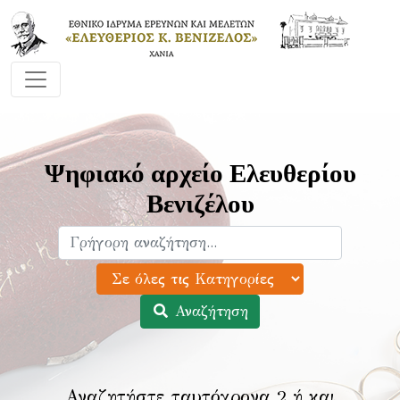
Ψηφιακό αρχείο Ελευθερίου
Βενιζέλου
Αναζήτηση
Αναζητήστε ταυτόχρονα 2 ή και