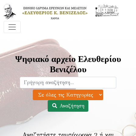
Ψηφιακό αρχείο Ελευθερίου
Βενιζέλου
Αναζήτηση
Αναζητήστε ταυτόχρονα 2 ή και