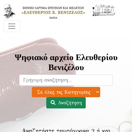
Ψηφιακό αρχείο Ελευθερίου
Βενιζέλου
Αναζήτηση
Αναζητήστε ταυτόχρονα 2 ή και