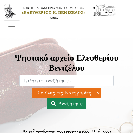
Ψηφιακό αρχείο Ελευθερίου
Βενιζέλου
Αναζήτηση
Αναζητήστε ταυτόχρονα 2 ή και