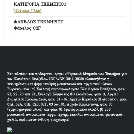
ΚΑΤΗΓΟΡΙΑ ΤΕΚΜΗΡΙΟΥ
Έντυπο Υλικό
ΦΑΚΕΛΟΣ ΤΕΚΜΗΡΙΟΥ
Φάκελος 02Γ
Στο πλαίσιο του πρόσφατου έργου «Ψηφιακά Μνημεία και Τεκμήρια για
τον Ελευθέριο Βενιζέλο» (ΕΠΑνΕΚ 2014-2020) υλοποιήθηκε η
τεκμηρίωση και ψηφιοποίηση μουσειακού και αρχειακού υλικού.
Συγκεκριμένα: α) Συλλογή εγγράφων/Αρχείο Ελευθερίου Βενιζέλου, φακ.
21, 22, 23 και 24, Συλλογή Κόμματος Φιλελευθέρων, φακ. 3, Αρχείο
Δημητρίου Κακλαμάνου, φακ. 01 - 07, Αρχείο Κυριάκου Μητσοτάκη, φακ.
01Α, 02Α, 01Β, 02Β, 02Γ, 03 και 04, Αρχείο Καλλιγιάνη, φακ. 05
(χαρτογραφικό υλικό) και φακ. 01 (φωτογραφικό υλικό), β) 253
μουσειακά αντικείμενα (έργα τέχνης, έπιπλα, αντικείμενα, φωτιστικά,
χαλιά, υφάσματα-ένδυση, τροχοφόρα).