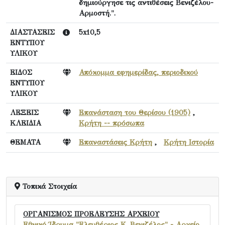
δημιούργησε τις αντιθέσεις Βενιζέλου-
Αρμοστή.".
ΔΙΑΣΤΑΣΕΙΣ
5x10,5
ΕΝΤΥΠΟΥ
ΥΛΙΚΟΥ
ΕΙΔΟΣ
Απόκομμα εφημερίδας, περιοδικού
ΕΝΤΥΠΟΥ
ΥΛΙΚΟΥ
ΛΕΞΕΙΣ
Επανάσταση του Θερίσου (1905)
,
ΚΛΕΙΔΙΑ
Κρήτη -- πρόσωπα
ΘΕΜΑΤΑ
Επαναστάσεις Κρήτη
,
Κρήτη Ιστορία
Τοπικά Στοιχεία
ΟΡΓΑΝΙΣΜΟΣ ΠΡΟΕΛΕΥΣΗΣ ΑΡΧΕΙΟΥ
Εθνικό Ίδρυμα "Ελευθέριος Κ. Βενιζέλος" - Αρχείο