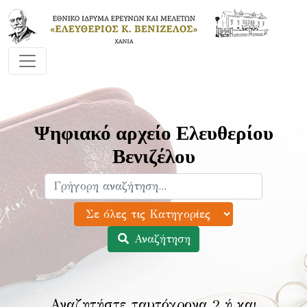
Ψηφιακό αρχείο Ελευθερίου
Βενιζέλου
Αναζήτηση
Αναζητήστε ταυτόχρονα 2 ή και