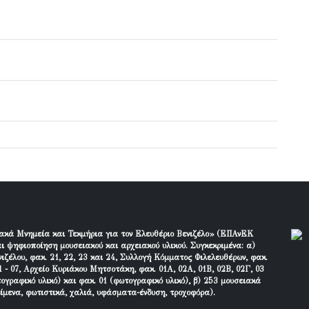
ακά Μνημεία και Τεκμήρια για τον Ελευθέριο Βενιζέλο» (ΕΠΑνΕΚ
ι ψηφιοποίηση μουσειακού και αρχειακού υλικού. Συγκεκριμένα: α)
ιζέλου, φακ. 21, 22, 23 και 24, Συλλογή Κόμματος Φιλελευθέρων, φακ.
 - 07, Αρχείο Κυριάκου Μητσοτάκη, φακ. 01Α, 02Α, 01Β, 02Β, 02Γ, 03
τογραφικό υλικό) και φακ. 01 (φωτογραφικό υλικό), β) 253 μουσειακά
είμενα, φωτιστικά, χαλιά, υφάσματα-ένδυση, τροχοφόρα).