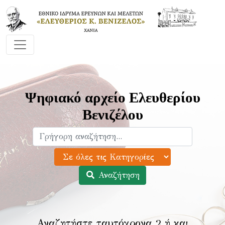
Ψηφιακό αρχείο Ελευθερίου
Βενιζέλου
Αναζήτηση
Αναζητήστε ταυτόχρονα 2 ή και