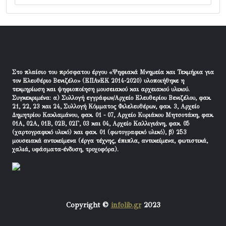
Στο πλαίσιο του πρόσφατου έργου «Ψηφιακά Μνημεία και Τεκμήρια για
τον Ελευθέριο Βενιζέλο» (ΕΠΑνΕΚ 2014-2020) υλοποιήθηκε η
τεκμηρίωση και ψηφιοποίηση μουσειακού και αρχειακού υλικού.
Συγκεκριμένα: α) Συλλογή εγγράφων/Αρχείο Ελευθερίου Βενιζέλου, φακ.
21, 22, 23 και 24, Συλλογή Κόμματος Φιλελευθέρων, φακ. 3, Αρχείο
Δημητρίου Κακλαμάνου, φακ. 01 - 07, Αρχείο Κυριάκου Μητσοτάκη, φακ.
01Α, 02Α, 01Β, 02Β, 02Γ, 03 και 04, Αρχείο Καλλιγιάνη, φακ. 05
(χαρτογραφικό υλικό) και φακ. 01 (φωτογραφικό υλικό), β) 253
μουσειακά αντικείμενα (έργα τέχνης, έπιπλα, αντικείμενα, φωτιστικά,
χαλιά, υφάσματα-ένδυση, τροχοφόρα).
Copyright ©
infolib.gr
2023