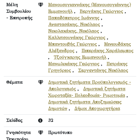
Μέλη
Μανουσογιαννάκης (Μανουσογιάννης)
Συμβουλίου
Εμμανουήλ
,
Βεργάκης Γεώργιος
,
- Επιτροπής
Παπαδόπετρος Ιωάννης
,
Αναστασάκης, Νικόλαος
,
Νικολακάκης, Νικόλαος
,
Καλλιτσουνάκης Γεώργιος
,
Μπαντουβής Γεώργιος
,
Μινιουδάκης
Αλέξανδρος
,
Πιπεράκης Χαράλαμπος
,
Τζούγκαρης Εμμανουήλ
,
Μανωλικάκης Γεώργιος
,
Πετράκης
Γρηγόριος
,
Σεργεντάνης Νικόλαος
Θέματα
Δημοτικά ζητήματα Προϋπολογισμός -
Απολογισμός
,
Δημοτικά ζητήματα
Χωροταξία- Πολεοδομία- Ρυμοτομία
,
Δημοτικά ζητήματα Αποζημιώσεις
Δημοτών
,
Δήμοι Αποχωρητήρια
Σελίδες
32
Γνησιότητα
Πρωτότυπο
Τεκμηρίου