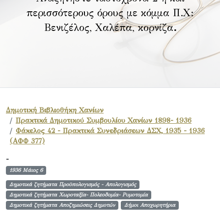
περισσότερους όρους με κόμμα Π.Χ:
Βενιζέλος, Χαλέπα, κορνίζα
.
Δημοτική Βιβλιοθήκη Χανίων
Πρακτικά Δημοτικού Συμβουλίου Χανίων 1898- 1936
Φάκελος 42 - Πρακτικά Συνεδριάσεων ΔΣΧ, 1935 - 1936
(ΑΦΦ 377)
-
1936 Μάιος 6
Δημοτικά ζητήματα Προϋπολογισμός - Απολογισμός
Δημοτικά ζητήματα Χωροταξία- Πολεοδομία- Ρυμοτομία
Δημοτικά ζητήματα Αποζημιώσεις Δημοτών
Δήμοι Αποχωρητήρια