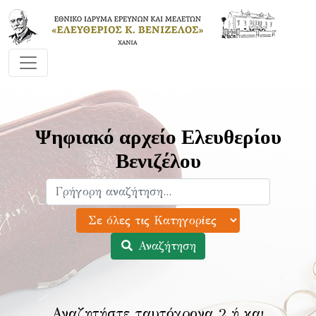
Ψηφιακό αρχείο Ελευθερίου
Βενιζέλου
Αναζήτηση
Αναζητήστε ταυτόχρονα 2 ή και