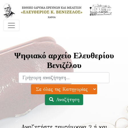
Ψηφιακό αρχείο Ελευθερίου
Βενιζέλου
Αναζήτηση
Αναζητήστε ταυτόχρονα 2 ή και