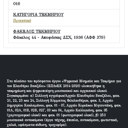
016
ΚΑΤΗΓΟΡΙΑ ΤΕΚΜΗΡΙΟΥ
Πρακτικό
ΦΑΚΕΛΟΣ ΤΕΚΜΗΡΙΟΥ
Φάκελος 44 - Αποφάσεις ΔΣΧ, 1936 (ΑΦΦ 379)
Στο πλαίσιο του πρόσφατου έργου «Ψηφιακά Μνημεία και Τεκμήρια για
τον Ελευθέριο Βενιζέλο» (ΕΠΑνΕΚ 2014-2020) υλοποιήθηκε η
τεκμηρίωση και ψηφιοποίηση μουσειακού και αρχειακού υλικού.
Συγκεκριμένα: α) Συλλογή εγγράφων/Αρχείο Ελευθερίου Βενιζέλου, φακ.
21, 22, 23 και 24, Συλλογή Κόμματος Φιλελευθέρων, φακ. 3, Αρχείο
Δημητρίου Κακλαμάνου, φακ. 01 - 07, Αρχείο Κυριάκου Μητσοτάκη, φακ.
01Α, 02Α, 01Β, 02Β, 02Γ, 03 και 04, Αρχείο Καλλιγιάνη, φακ. 05
(χαρτογραφικό υλικό) και φακ. 01 (φωτογραφικό υλικό), β) 253
μουσειακά αντικείμενα (έργα τέχνης, έπιπλα, αντικείμενα, φωτιστικά,
χαλιά, υφάσματα-ένδυση, τροχοφόρα).