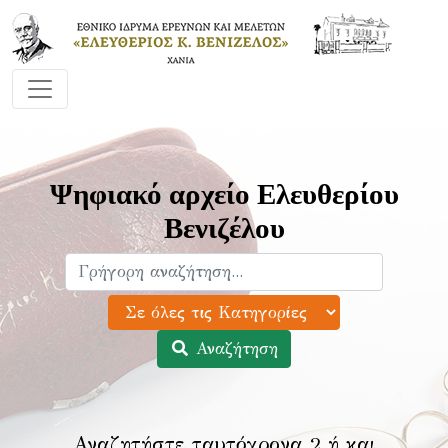
Ψηφιακό αρχείο Ελευθερίου
Βενιζέλου
Αναζήτηση
Αναζητήστε ταυτόχρονα 2 ή και