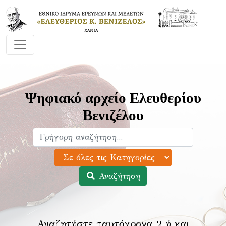
Ψηφιακό αρχείο Ελευθερίου
Βενιζέλου
Αναζήτηση
Αναζητήστε ταυτόχρονα 2 ή και