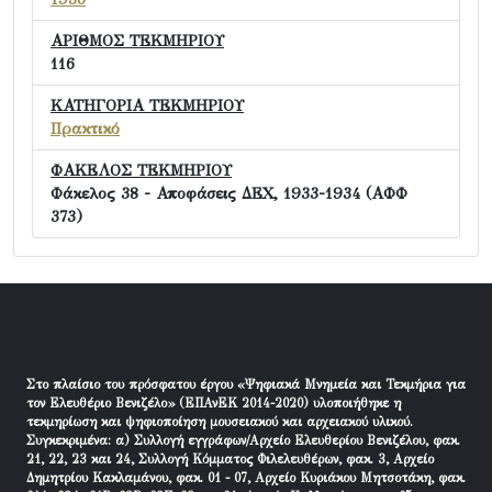
ΑΡΙΘΜΟΣ ΤΕΚΜΗΡΙΟΥ
116
ΚΑΤΗΓΟΡΙΑ ΤΕΚΜΗΡΙΟΥ
Πρακτικό
ΦΑΚΕΛΟΣ ΤΕΚΜΗΡΙΟΥ
Φάκελος 38 - Αποφάσεις ΔΕΧ, 1933-1934 (ΑΦΦ
373)
Στο πλαίσιο του πρόσφατου έργου «Ψηφιακά Μνημεία και Τεκμήρια για
τον Ελευθέριο Βενιζέλο» (ΕΠΑνΕΚ 2014-2020) υλοποιήθηκε η
τεκμηρίωση και ψηφιοποίηση μουσειακού και αρχειακού υλικού.
Συγκεκριμένα: α) Συλλογή εγγράφων/Αρχείο Ελευθερίου Βενιζέλου, φακ.
21, 22, 23 και 24, Συλλογή Κόμματος Φιλελευθέρων, φακ. 3, Αρχείο
Δημητρίου Κακλαμάνου, φακ. 01 - 07, Αρχείο Κυριάκου Μητσοτάκη, φακ.