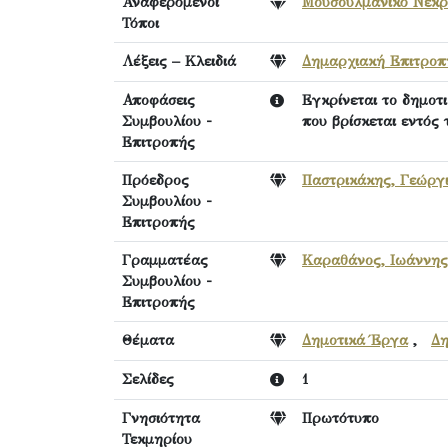
Αναφερόμενοι
Μουσουλμανικό Νεκρ
Τόποι
Λέξεις – Κλειδιά
Δημαρχιακή Επιτροπ
Αποφάσεις
Εγκρίνεται το δημοτ
Συμβουλίου -
που βρίσκεται εντός
Επιτροπής
Πρόεδρος
Παστρικάκης, Γεώργ
Συμβουλίου -
Επιτροπής
Γραμματέας
Καραθάνος, Ιωάννης
Συμβουλίου -
Επιτροπής
Θέματα
Δημοτικά Έργα
,
Δη
Σελίδες
1
Γνησιότητα
Πρωτότυπο
Τεκμηρίου