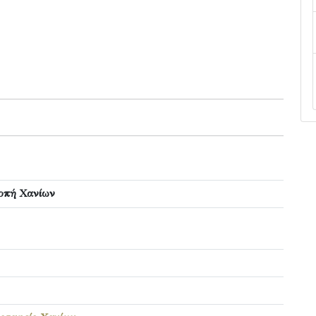
οπή Χανίων