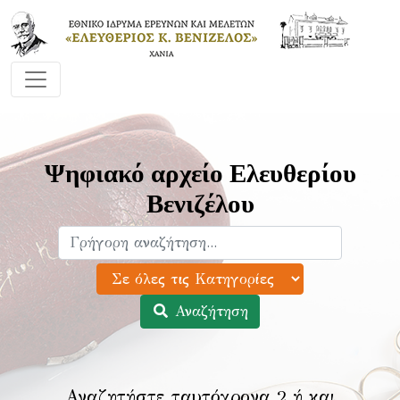
Ψηφιακό αρχείο Ελευθερίου
Βενιζέλου
Αναζήτηση
Αναζητήστε ταυτόχρονα 2 ή και