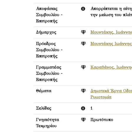
Αποφάσεις
Απορρίπτεται η αίτη
Συμβουλίου -
την μείωση του πλά
Επιτροπής
Δήμαρχος
Μουντάκης, Ιωάννη
Πρόεδρος
Μουντάκης Ιωάννης
Συμβουλίου -
Επιτροπής
Γραμματέας
Καραθάνος, Ιωάννη
Συμβουλίου -
Επιτροπής
Θέματα
Δημοτικά Έργα Οδοπ
Ρυμοτομία
Σελίδες
1
Γνησιότητα
Πρωτότυπο
Τεκμηρίου