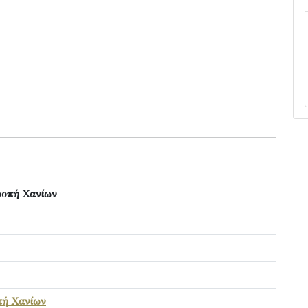
ροπή Χανίων
πή Χανίων