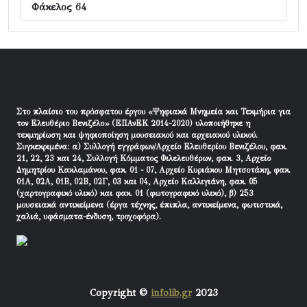
Φάκελος 64
Στο πλαίσιο του πρόσφατου έργου «Ψηφιακά Μνημεία και Τεκμήρια για
τον Ελευθέριο Βενιζέλο» (ΕΠΑνΕΚ 2014-2020) υλοποιήθηκε η
τεκμηρίωση και ψηφιοποίηση μουσειακού και αρχειακού υλικού.
Συγκεκριμένα: α) Συλλογή εγγράφων/Αρχείο Ελευθερίου Βενιζέλου, φακ.
21, 22, 23 και 24, Συλλογή Κόμματος Φιλελευθέρων, φακ. 3, Αρχείο
Δημητρίου Κακλαμάνου, φακ. 01 - 07, Αρχείο Κυριάκου Μητσοτάκη, φακ.
01Α, 02Α, 01Β, 02Β, 02Γ, 03 και 04, Αρχείο Καλλιγιάνη, φακ. 05
(χαρτογραφικό υλικό) και φακ. 01 (φωτογραφικό υλικό), β) 253
μουσειακά αντικείμενα (έργα τέχνης, έπιπλα, αντικείμενα, φωτιστικά,
χαλιά, υφάσματα-ένδυση, τροχοφόρα).
Copyright ©
infolib.gr
2023