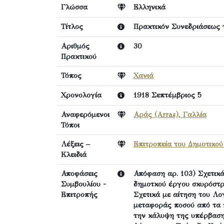
Γλώσσα
Ελληνικά
Τίτλος
Πρακτικόν Συνεδριάσεως 
Αριθμός
30
Πρακτικού
Τόπος
Χανιά
Χρονολογία
1918 Σεπτέμβριος 5
Αναφερόμενοι
Αράς (Arras), Γαλλία
Τόποι
Λέξεις –
Επιτροπεία του Δημοτικο
Κλειδιά
Αποφάσεις
Απόφαση αρ. 103) Σχετικά
Συμβουλίου -
δημοτκού έργου σκυρόστρ
Επιτροπής
Σχετικά με αίτηση του Λ
μεταφοράς ποσού από τα 
την κάλυψη της υπέρβασ