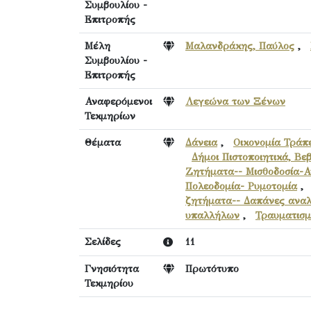
Συμβουλίου -
Επιτροπής
Μέλη
Μαλανδράκης, Παύλος
,
Συμβουλίου -
Επιτροπής
Αναφερόμενοι
Λεγεώνα των Ξένων
Τεκμηρίων
Θέματα
Δάνεια
,
Οικονομία Τράπ
Δήμοι Πιστοποιητικά, Βε
Ζητήματα-- Μισθοδοσία-Α
Πολεοδομία- Ρυμοτομία
ζητήματα-- Δαπάνες αναλ
υπαλλήλων
,
Τραυματισμ
Σελίδες
11
Γνησιότητα
Πρωτότυπο
Τεκμηρίου