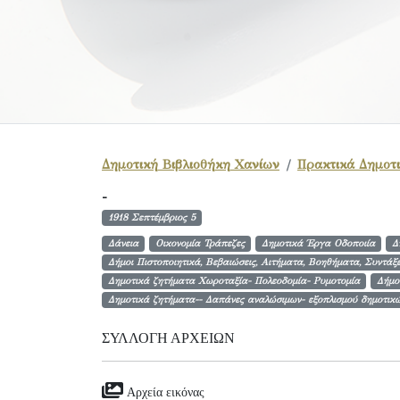
Δημοτική Βιβλιοθήκη Χανίων
Πρακτικά Δημοτι
-
1918 Σεπτέμβριος 5
Δάνεια
Οικονομία Τράπεζες
Δημοτικά Έργα Οδοποιία
Δ
Δήμοι Πιστοποιητικά, Βεβαιώσεις, Αιτήματα, Βοηθήματα, Συντάξε
Δημοτικά ζητήματα Χωροταξία- Πολεοδομία- Ρυμοτομία
Δήμο
Δημοτικά ζητήματα-- Δαπάνες αναλώσιμων- εξοπλισμού δημοτικ
ΣΥΛΛΟΓΉ ΑΡΧΕΊΩΝ
Αρχεία εικόνας