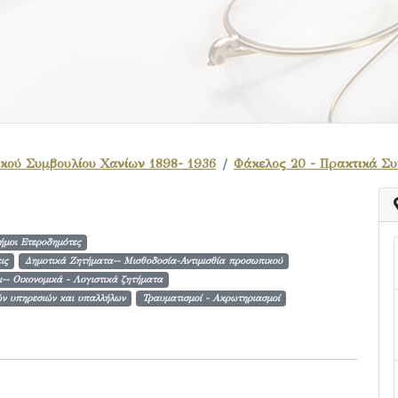
κού Συμβουλίου Χανίων 1898- 1936
Φάκελος 20 - Πρακτικά Συ
ήμοι Ετεροδημότες
ις
Δημοτικά Ζητήματα-- Μισθοδοσία-Αντιμισθία προσωπικού
ι-- Οικονομικά - Λογιστικά ζητήματα
ών υπηρεσιών και υπαλλήλων
Τραυματισμοί - Ακρωτηριασμοί