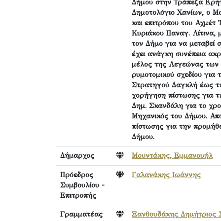
Δήμου στην Τράπεζα Κρήτ
Δημοτολόγιο Χανίων, ο Μ
και επιτρόπου του Αχμέτ 
Κυριάκου Παναγ. Λίτινα, 
τον Δήμο για να μεταβεί 
έχει ανάγκη συνέπεια ακ
μέλος της Λεγεώνας των 
ρυμοτομικού σχεδίου για 
Στρατηγού Δαγκλή έως τη
χορήγηση πίστωσης για τ
Δημ. Σκανδάλη για το χρ
Μηχανικός του Δήμου. Απ
πίστωσης για την προμήθ
Δήμου.
Δήμαρχος
Μουντάκης, Εμμανουήλ
Πρόεδρος
Γαλανάκης Ιωάννης
Συμβουλίου -
Επιτροπής
Γραμματέας
Ξανθουδάκης Δημήτριος Σ