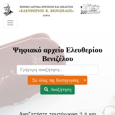
Ψηφιακό αρχείο Ελευθερίου
Βενιζέλου
Αναζήτηση
Αναζητήστε ταυτόχρονα 2 ή και