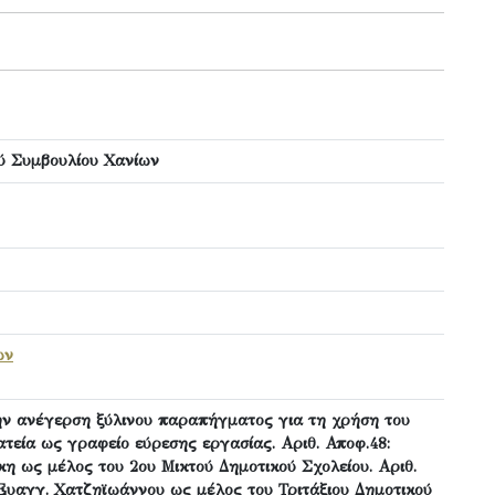
ού Συμβουλίου Χανίων
ων
την ανέγερση ξύλινου παραπήγματος για τη χρήση του
τεία ως γραφείο εύρεσης εργασίας. Αριθ. Αποφ.48:
άκη ως μέλος του 2ου Μικτού Δημοτικού Σχολείου. Αριθ.
 Ευαγγ. Χατζηϊωάννου ως μέλος του Τριτάξιου Δημοτικού