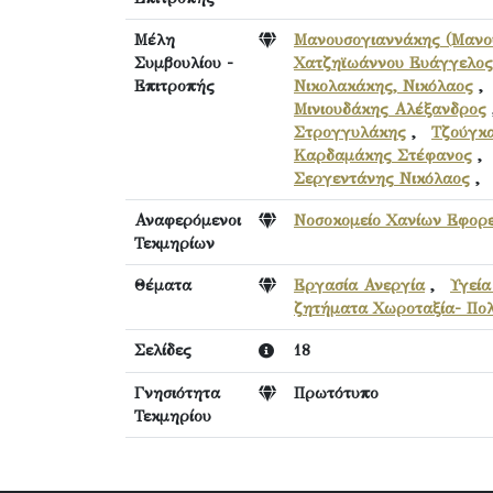
Μέλη
Μανουσογιαννάκης (Μανο
Συμβουλίου -
Χατζηϊωάννου Ευάγγελος
Επιτροπής
Νικολακάκης, Νικόλαος
Μινιουδάκης Αλέξανδρος
Στρογγυλάκης
,
Τζούγκ
Καρδαμάκης Στέφανος
Σεργεντάνης Νικόλαος
Αναφερόμενοι
Νοσοκομείο Χανίων Εφορε
Τεκμηρίων
Θέματα
Εργασία Ανεργία
,
Υγεία
ζητήματα Χωροταξία- Πολ
Σελίδες
18
Γνησιότητα
Πρωτότυπο
Τεκμηρίου