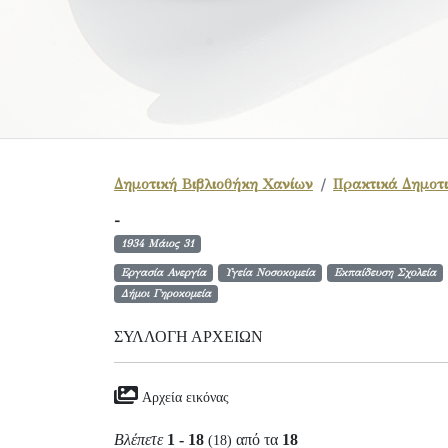
Δημοτική Βιβλιοθήκη Χανίων
Πρακτικά Δημοτι
-
1934 Μάιος 31
Εργασία Ανεργία
Υγεία Νοσοκομεία
Εκπαίδευση Σχολεία
Δήμοι Γηροκομεία
ΣΥΛΛΟΓΉ ΑΡΧΕΊΩΝ
Αρχεία εικόνας
Βλέπετε
1 - 18
από τα
18
(18)