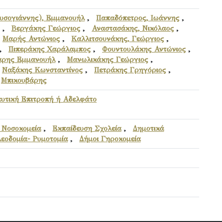
υσογιάννης), Εμμανουήλ
,
Παπαδόπετρος, Ιωάννης
,
,
Βεργάκης Γεώργιος
,
Αναστασάκης, Νικόλαος
,
,
Μαρής Αντώνιος
,
Καλλιτσουνάκης, Γεώργιος
,
,
Πιπεράκης Χαράλαμπος
,
Φουντουλάκης Αντώνιος
,
αρης Εμμανουήλ
,
Μανωλικάκης Γεώργιος
,
,
Ναξάκης Κωνσταντίνος
,
Πετράκης Γρηγόριος
,
,
Μπικουβάρης
υτική Επιτροπή ή Αδελφάτο
 Νοσοκομεία
,
Εκπαίδευση Σχολεία
,
Δημοτικά
εοδομία- Ρυμοτομία
,
Δήμοι Γηροκομεία