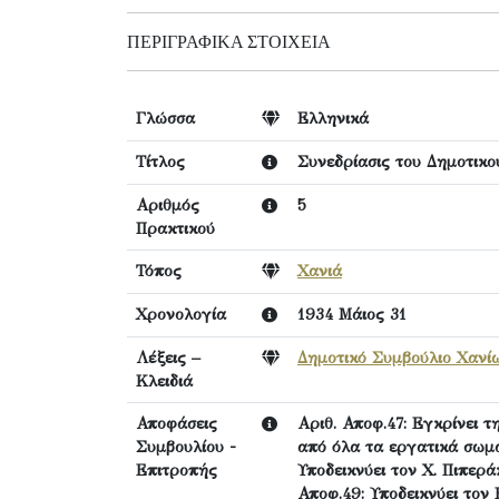
ΠΕΡΙΓΡΑΦΙΚΆ ΣΤΟΙΧΕΊΑ
Γλώσσα
Ελληνικά
Τίτλος
Συνεδρίασις του Δημοτικ
Αριθμός
5
Πρακτικού
Τόπος
Χανιά
Χρονολογία
1934 Μάιος 31
Λέξεις –
Δημοτικό Συμβούλιο Χανί
Κλειδιά
Αποφάσεις
Αριθ. Αποφ.47: Εγκρίνει 
Συμβουλίου -
από όλα τα εργατικά σωμα
Επιτροπής
Υποδεικνύει τον Χ. Πιπερ
Αποφ.49: Υποδεικνύει τον