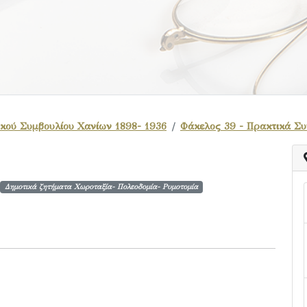
κού Συμβουλίου Χανίων 1898- 1936
Φάκελος 39 - Πρακτικά Συ
Δημοτικά ζητήματα Χωροταξία- Πολεοδομία- Ρυμοτομία