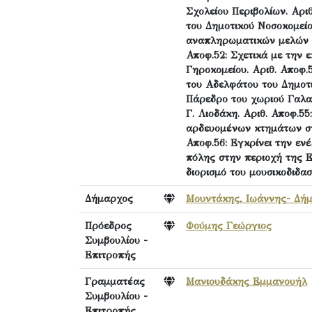
Σχολείου Περιβολίων. Αρι
του Δημοτικού Νοσοκομείο
αναπληρωματικών μελών τ
Αποφ.52: Σχετικά με την 
Γηροκομείου. Αριθ. Αποφ
του Αδελφάτου του Δημοτι
Πάρεδρο του χωριού Γαλα
Γ. Λιοδάκη. Αριθ. Αποφ.5
αρδευομένων κτημάτων στ
Αποφ.56: Εγκρίνει την εν
πόλης στην περιοχή της Ε
διορισμό του μουσικοδιδα
Δήμαρχος
Μουντάκης, Ιωάννης- Δή
Πρόεδρος
Φούμης Γεώργιος
Συμβουλίου -
Επιτροπής
Γραμματέας
Μανιουδάκης Εμμανουήλ
Συμβουλίου -
Επιτροπής