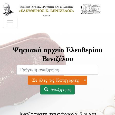
Ψηφιακό αρχείο Ελευθερίου
Βενιζέλου
Αναζήτηση
Αναζητήστε ταυτόχρονα 2 ή και