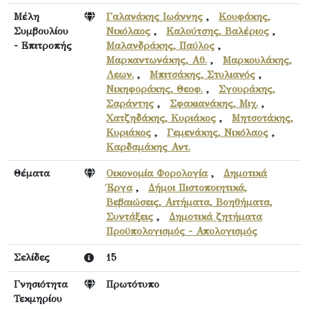
Μέλη
Γαλανάκης Ιωάννης
,
Κουφάκης,
Συμβουλίου
Νικόλαος
,
Καλούτσης, Βαλέριος
,
- Επιτροπής
Μαλανδράκης, Παύλος
,
Μαρκαντωνάκης, Αθ.
,
Μαρκουλάκης,
Λεων.
,
Μπιτσάκης, Στυλιανός
,
Νικηφοράκης, Θεοφ.
,
Σγουράκης,
Σαράντης
,
Σφακιανάκης, Μιχ.
,
Χατζηδάκης, Κυριάκος
,
Μητσοτάκης,
Κυριάκος
,
Γεμενάκης, Νικόλαος
,
Καρδαμάκης Αντ.
Θέματα
Οικονομία Φορολογία
,
Δημοτικά
Έργα
,
Δήμοι Πιστοποιητικά,
Βεβαιώσεις, Αιτήματα, Βοηθήματα,
Συντάξεις
,
Δημοτικά ζητήματα
Προϋπολογισμός - Απολογισμός
Σελίδες
15
Γνησιότητα
Πρωτότυπο
Τεκμηρίου