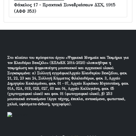
Φάκελος 17 - Πρακτικά Συνεδριάσεων ΔΣΧ, 1915
(ΑΦΦ 353)
Στο πλαίσιο του πρόσφατου έργου «Ψηφιακά Μνημεία και Τεκμήρια για
τον Ελευθέριο Βενιζέλο» (ΕΠΑνΕΚ 2014-2020) υλοποιήθηκε η
τεκμηρίωση και ψηφιοποίηση μουσειακού και αρχειακού υλικού.
Συγκεκριμένα: α) Συλλογή εγγράφων/Αρχείο Ελευθερίου Βενιζέλου, φακ.
21, 22, 23 και 24, Συλλογή Κόμματος Φιλελευθέρων, φακ. 3, Αρχείο
Δημητρίου Κακλαμάνου, φακ. 01 - 07, Αρχείο Κυριάκου Μητσοτάκη, φακ.
01Α, 02Α, 01Β, 02Β, 02Γ, 03 και 04, Αρχείο Καλλιγιάνη, φακ. 05
(χαρτογραφικό υλικό) και φακ. 01 (φωτογραφικό υλικό), β) 253
μουσειακά αντικείμενα (έργα τέχνης, έπιπλα, αντικείμενα, φωτιστικά,
χαλιά, υφάσματα-ένδυση, τροχοφόρα).