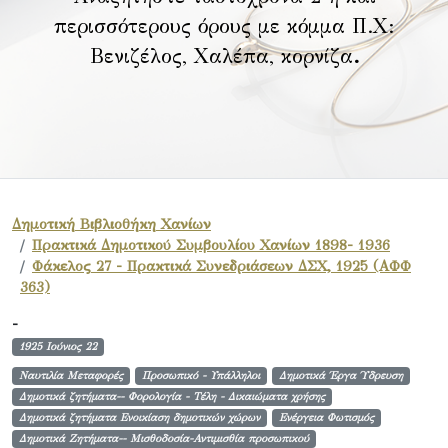
περισσότερους όρους με κόμμα Π.Χ:
Βενιζέλος, Χαλέπα, κορνίζα
.
Δημοτική Βιβλιοθήκη Χανίων
Πρακτικά Δημοτικού Συμβουλίου Χανίων 1898- 1936
Φάκελος 27 - Πρακτικά Συνεδριάσεων ΔΣΧ, 1925 (ΑΦΦ
363)
-
1925 Ιούνιος 22
Ναυτιλία Μεταφορές
Προσωπικό - Υπάλληλοι
Δημοτικά Έργα Ύδρευση
Δημοτικά ζητήματα-- Φορολογία - Τέλη - Δικαιώματα χρήσης
Δημοτικά ζητήματα Ενοικίαση δημοτικών χώρων
Ενέργεια Φωτισμός
Δημοτικά Ζητήματα-- Μισθοδοσία-Αντιμισθία προσωπικού