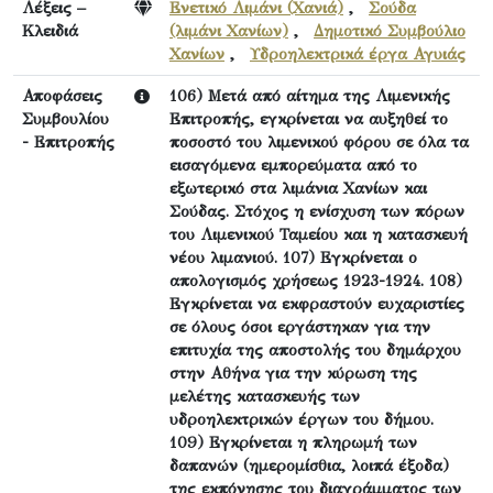
Λέξεις –
Ενετικό Λιμάνι (Χανιά)
,
Σούδα
Κλειδιά
(λιμάνι Χανίων)
,
Δημοτικό Συμβούλιο
Χανίων
,
Υδροηλεκτρικά έργα Αγυιάς
Αποφάσεις
106) Μετά από αίτημα της Λιμενικής
Συμβουλίου
Επιτροπής, εγκρίνεται να αυξηθεί το
- Επιτροπής
ποσοστό του λιμενικού φόρου σε όλα τα
εισαγόμενα εμπορεύματα από το
εξωτερικό στα λιμάνια Χανίων και
Σούδας. Στόχος η ενίσχυση των πόρων
του Λιμενικού Ταμείου και η κατασκευή
νέου λιμανιού. 107) Εγκρίνεται ο
απολογισμός χρήσεως 1923-1924. 108)
Εγκρίνεται να εκφραστούν ευχαριστίες
σε όλους όσοι εργάστηκαν για την
επιτυχία της αποστολής του δημάρχου
στην Αθήνα για την κύρωση της
μελέτης κατασκευής των
υδροηλεκτρικών έργων του δήμου.
109) Εγκρίνεται η πληρωμή των
δαπανών (ημερομίσθια, λοιπά έξοδα)
της εκπόνησης του διαγράμματος των