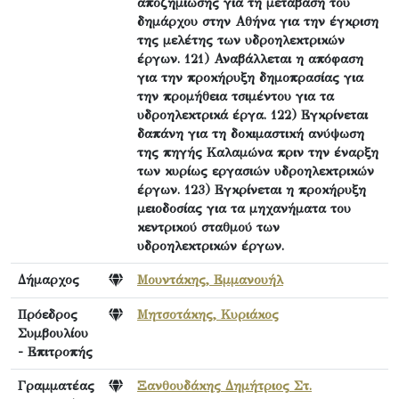
αποζημίωσης για τη μετάβαση του
δημάρχου στην Αθήνα για την έγκριση
της μελέτης των υδροηλεκτρικών
έργων. 121) Αναβάλλεται η απόφαση
για την προκήρυξη δημοπρασίας για
την προμήθεια τσιμέντου για τα
υδροηλεκτρικά έργα. 122) Εγκρίνεται
δαπάνη για τη δοκιμαστική ανύψωση
της πηγής Καλαμώνα πριν την έναρξη
των κυρίως εργασιών υδροηλεκτρικών
έργων. 123) Εγκρίνεται η προκήρυξη
μειοδοσίας για τα μηχανήματα του
κεντρικού σταθμού των
υδροηλεκτρικών έργων.
Δήμαρχος
Μουντάκης, Εμμανουήλ
Πρόεδρος
Μητσοτάκης, Κυριάκος
Συμβουλίου
- Επιτροπής
Γραμματέας
Ξανθουδάκης Δημήτριος Στ.