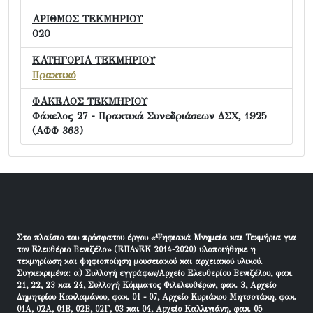
ΑΡΙΘΜΟΣ ΤΕΚΜΗΡΙΟΥ
020
ΚΑΤΗΓΟΡΙΑ ΤΕΚΜΗΡΙΟΥ
Πρακτικό
ΦΑΚΕΛΟΣ ΤΕΚΜΗΡΙΟΥ
Φάκελος 27 - Πρακτικά Συνεδριάσεων ΔΣΧ, 1925
(ΑΦΦ 363)
Στο πλαίσιο του πρόσφατου έργου «Ψηφιακά Μνημεία και Τεκμήρια για
τον Ελευθέριο Βενιζέλο» (ΕΠΑνΕΚ 2014-2020) υλοποιήθηκε η
τεκμηρίωση και ψηφιοποίηση μουσειακού και αρχειακού υλικού.
Συγκεκριμένα: α) Συλλογή εγγράφων/Αρχείο Ελευθερίου Βενιζέλου, φακ.
21, 22, 23 και 24, Συλλογή Κόμματος Φιλελευθέρων, φακ. 3, Αρχείο
Δημητρίου Κακλαμάνου, φακ. 01 - 07, Αρχείο Κυριάκου Μητσοτάκη, φακ.
01Α, 02Α, 01Β, 02Β, 02Γ, 03 και 04, Αρχείο Καλλιγιάνη, φακ. 05