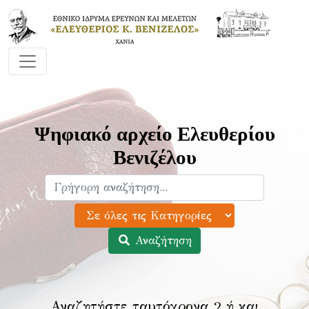
Ψηφιακό αρχείο Ελευθερίου
Βενιζέλου
Αναζήτηση
Αναζητήστε ταυτόχρονα 2 ή και