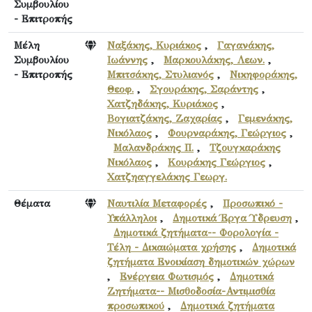
Συμβουλίου
- Επιτροπής
Μέλη
Ναξάκης, Κυριάκος
,
Γαγανάκης,
Συμβουλίου
Ιωάννης
,
Μαρκουλάκης, Λεων.
,
- Επιτροπής
Μπιτσάκης, Στυλιανός
,
Νικηφοράκης,
Θεοφ.
,
Σγουράκης, Σαράντης
,
Χατζηδάκης, Κυριάκος
,
Βογιατζάκης, Ζαχαρίας
,
Γεμενάκης,
Νικόλαος
,
Φουρναράκης, Γεώργιος
,
Μαλανδράκης Π.
,
Τζουγκαράκης
Νικόλαος
,
Κουράκης Γεώργιος
,
Χατζηαγγελάκης Γεωργ.
Θέματα
Ναυτιλία Μεταφορές
,
Προσωπικό -
Υπάλληλοι
,
Δημοτικά Έργα Ύδρευση
,
Δημοτικά ζητήματα-- Φορολογία -
Τέλη - Δικαιώματα χρήσης
,
Δημοτικά
ζητήματα Ενοικίαση δημοτικών χώρων
,
Ενέργεια Φωτισμός
,
Δημοτικά
Ζητήματα-- Μισθοδοσία-Αντιμισθία
προσωπικού
,
Δημοτικά ζητήματα