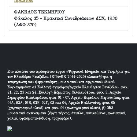
Πρακτικό
ΦΑΚΕΛΟΣ ΤΕΚΜΗΡΙΟΥ
Φάκελος 35 - Πρακτικά Συνεδριάσεων ΔΣΧ, 1930
(ΑΦΦ 370)
Στο πλαίσιο του πρόσφατου έργου «Ψηφιακά Μνημεία και Τεκμήρια για
τον Ελευθέριο Βενιζέλο» (ΕΠΑνΕΚ 2014-2020) υλοποιήθηκε η
τεκμηρίωση και ψηφιοποίηση μουσειακού και αρχειακού υλικού.
Συγκεκριμένα: α) Συλλογή εγγράφων/Αρχείο Ελευθερίου Βενιζέλου, φακ.
21, 22, 23 και 24, Συλλογή Κόμματος Φιλελευθέρων, φακ. 3, Αρχείο
Δημητρίου Κακλαμάνου, φακ. 01 - 07, Αρχείο Κυριάκου Μητσοτάκη, φακ.
01Α, 02Α, 01Β, 02Β, 02Γ, 03 και 04, Αρχείο Καλλιγιάνη, φακ. 05
(χαρτογραφικό υλικό) και φακ. 01 (φωτογραφικό υλικό), β) 253
μουσειακά αντικείμενα (έργα τέχνης, έπιπλα, αντικείμενα, φωτιστικά,
χαλιά, υφάσματα-ένδυση, τροχοφόρα).