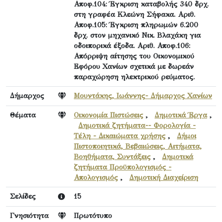
Αποφ.104: Έγκριση καταβολής 340 δρχ.
στη γραφέα Κλεώνη Σήφακα. Αριθ.
Αποφ.105: Έγκριση πληρωμών 6.200
δρχ. στον μηχανικό Νικ. Βλαχάκη για
οδοιπορικά έξοδα. Αριθ. Αποφ.106:
Απόρριψη αίτησης του Οικονομικού
Εφόρου Χανίων σχετικά με δωρεάν
παραχώρηση ηλεκτρικού ρεύματος.
Δήμαρχος
Μουντάκης, Ιωάννης- Δήμαρχος Χανίων
Θέματα
Οικονομία Πιστώσεις
,
Δημοτικά Έργα
,
Δημοτικά ζητήματα-- Φορολογία -
Τέλη - Δικαιώματα χρήσης
,
Δήμοι
Πιστοποιητικά, Βεβαιώσεις, Αιτήματα,
Βοηθήματα, Συντάξεις
,
Δημοτικά
ζητήματα Προϋπολογισμός -
Απολογισμός
,
Δημοτική Διαχείριση
Σελίδες
15
Γνησιότητα
Πρωτότυπο