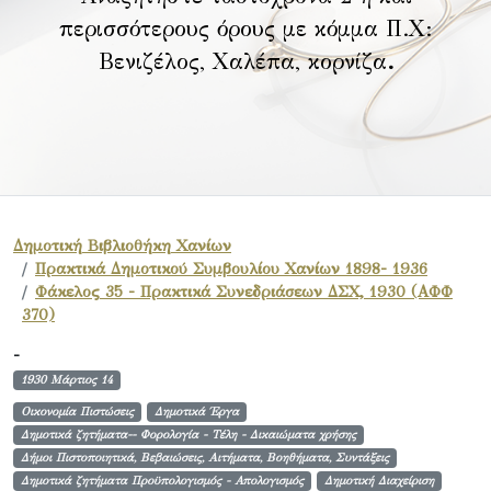
περισσότερους όρους με κόμμα Π.Χ:
Βενιζέλος, Χαλέπα, κορνίζα
.
Δημοτική Βιβλιοθήκη Χανίων
Πρακτικά Δημοτικού Συμβουλίου Χανίων 1898- 1936
Φάκελος 35 - Πρακτικά Συνεδριάσεων ΔΣΧ, 1930 (ΑΦΦ
370)
-
1930 Μάρτιος 14
Οικονομία Πιστώσεις
Δημοτικά Έργα
Δημοτικά ζητήματα-- Φορολογία - Τέλη - Δικαιώματα χρήσης
Δήμοι Πιστοποιητικά, Βεβαιώσεις, Αιτήματα, Βοηθήματα, Συντάξεις
Δημοτικά ζητήματα Προϋπολογισμός - Απολογισμός
Δημοτική Διαχείριση