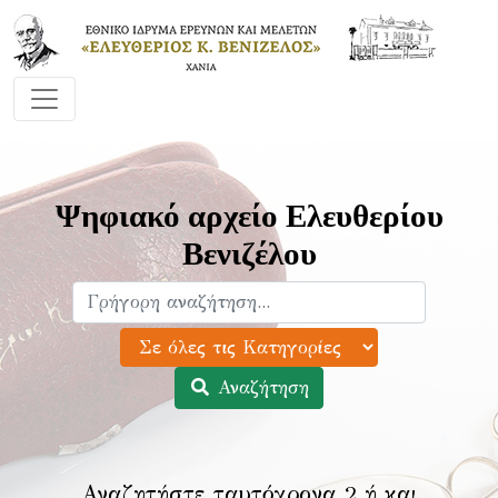
Ψηφιακό αρχείο Ελευθερίου
Βενιζέλου
Αναζήτηση
Αναζητήστε ταυτόχρονα 2 ή και