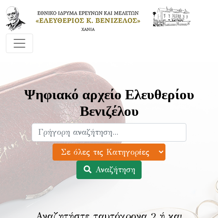
Ψηφιακό αρχείο Ελευθερίου
Βενιζέλου
Αναζήτηση
Αναζητήστε ταυτόχρονα 2 ή και