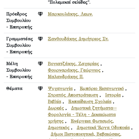
"Πολεμικαί σελίδες".
Πρόεδρος
Μαρκουλάκης, Λεων.
Συμβουλίου
- Επιτροπής
Γραμματέας
Ξανθουδάκης Δημήτριος Στ.
Συμβουλίου
- Επιτροπής
Μέλη
Βογιατζάκης, Ζαχαρίας
,
Συμβουλίου
Φουρναράκης, Γεώργιος
,
- Επιτροπής
Μαλανδράκης Π.
Θέματα
Ψυχαγωγία
,
Εμπόριο Εισαγωγικό
,
Στρατός Αποστράτευση
,
Ιστορία
,
Βιβλία
,
Εκπαίδευση Σχολεία
,
Δωρεές
,
Δημοτικά ζητήματα--
Φορολογία - Τέλη - Δικαιώματα
χρήσης
,
Ενέργεια Φωτισμός,
Δημοτικός
,
Δημοτικά Έργα Οδοποιία
,
Δήμοι Πιστοποιητικά, Βεβαιώσεις,