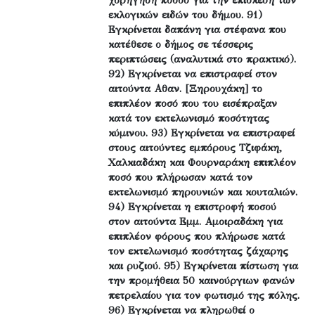
χορήγηση ποσού για την επισκευή των
εκλογικών ειδών του δήμου. 91)
Εγκρίνεται δαπάνη για στέφανα που
κατέθεσε ο δήμος σε τέσσερις
περιπτώσεις (αναλυτικά στο πρακτικό).
92) Εγκρίνεται να επιστραφεί στον
αιτούντα Αθαν. [Ξηρουχάκη] το
επιπλέον ποσό που του εισέπραξαν
κατά τον εκτελωνισμό ποσότητας
κύμινου. 93) Εγκρίνεται να επιστραφεί
στους αιτούντες εμπόρους Τζιφάκη,
Χαλκιαδάκη και Φουρναράκη επιπλέον
ποσό που πλήρωσαν κατά τον
εκτελωνισμό πηρουνιών και κουταλιών.
94) Εγκρίνεται η επιστροφή ποσού
στον αιτούντα Εμμ. Αμοιραδάκη για
επιπλέον φόρους που πλήρωσε κατά
τον εκτελωνισμό ποσότητας ζάχαρης
και ρυζιού. 95) Εγκρίνεται πίστωση για
την προμήθεια 50 καινούργιων φανών
πετρελαίου για τον φωτισμό της πόλης.
96) Εγκρίνεται να πληρωθεί ο