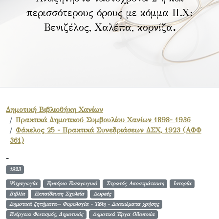
περισσότερους όρους με κόμμα Π.Χ:
Βενιζέλος, Χαλέπα, κορνίζα
.
Δημοτική Βιβλιοθήκη Χανίων
Πρακτικά Δημοτικού Συμβουλίου Χανίων 1898- 1936
Φάκελος 25 - Πρακτικά Συνεδριάσεων ΔΣΧ, 1923 (ΑΦΦ
361)
-
1923
Ψυχαγωγία
Εμπόριο Εισαγωγικό
Στρατός Αποστράτευση
Ιστορία
Βιβλία
Εκπαίδευση Σχολεία
Δωρεές
Δημοτικά ζητήματα-- Φορολογία - Τέλη - Δικαιώματα χρήσης
Ενέργεια Φωτισμός, Δημοτικός
Δημοτικά Έργα Οδοποιία