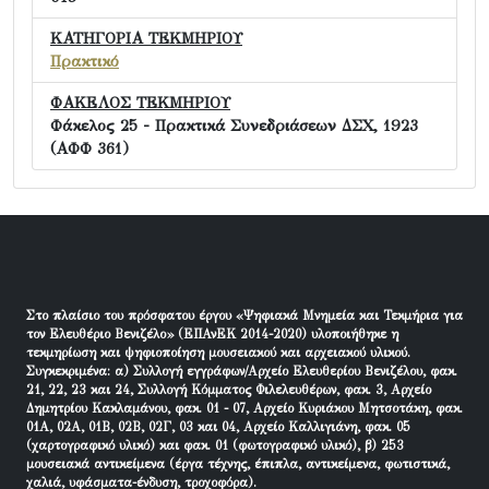
ΚΑΤΗΓΟΡΙΑ ΤΕΚΜΗΡΙΟΥ
Πρακτικό
ΦΑΚΕΛΟΣ ΤΕΚΜΗΡΙΟΥ
Φάκελος 25 - Πρακτικά Συνεδριάσεων ΔΣΧ, 1923
(ΑΦΦ 361)
Στο πλαίσιο του πρόσφατου έργου «Ψηφιακά Μνημεία και Τεκμήρια για
τον Ελευθέριο Βενιζέλο» (ΕΠΑνΕΚ 2014-2020) υλοποιήθηκε η
τεκμηρίωση και ψηφιοποίηση μουσειακού και αρχειακού υλικού.
Συγκεκριμένα: α) Συλλογή εγγράφων/Αρχείο Ελευθερίου Βενιζέλου, φακ.
21, 22, 23 και 24, Συλλογή Κόμματος Φιλελευθέρων, φακ. 3, Αρχείο
Δημητρίου Κακλαμάνου, φακ. 01 - 07, Αρχείο Κυριάκου Μητσοτάκη, φακ.
01Α, 02Α, 01Β, 02Β, 02Γ, 03 και 04, Αρχείο Καλλιγιάνη, φακ. 05
(χαρτογραφικό υλικό) και φακ. 01 (φωτογραφικό υλικό), β) 253
μουσειακά αντικείμενα (έργα τέχνης, έπιπλα, αντικείμενα, φωτιστικά,
χαλιά, υφάσματα-ένδυση, τροχοφόρα).