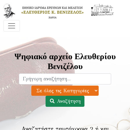
Ψηφιακό αρχείο Ελευθερίου
Βενιζέλου
Αναζήτηση
Αναζητήστε ταυτόχρονα 2 ή και