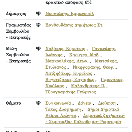
πρακτικό απόφαση 65).
Δήμαρχος
Μουντάκης, Εμμανουήλ
Γραμματέας
Ξανθουδάκης Δημήτριος Στ.
Συμβουλίου
- Επιτροπής
Μέλη
Ναξάκης, Κυριάκος
,
Γαγανάκης,
Συμβουλίου
Ιωάννης
,
Κρούγερ, Μαξ.
,
- Επιτροπής
Μαρκουλάκης, Λεων.
,
Μπιτσάκης,
Στυλιανός
,
Νικηφοράκης, Θεοφ.
,
Χατζηδάκης, Κυριάκος
,
Βογιατζάκης, Ζαχαρίας
,
Γεμενάκης,
Νικόλαος
,
Μαλανδράκης Π.
,
Τζουγκαράκης Γεώργιος
Θέματα
Συγκοινωνία
,
Δάνεια
,
Διοίκηση
,
Τύπος Δυσφήμιση
,
Δήμοι Δημοτικά
Κτίρια Ακίνητα
,
Δημοτικά ζητήματα-
- Χωροταξία- Πολεοδομία- Ρυμοτομία