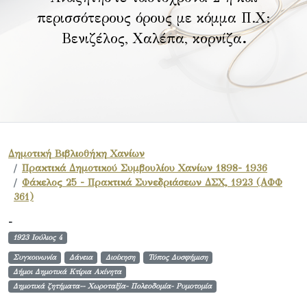
περισσότερους όρους με κόμμα Π.Χ:
Βενιζέλος, Χαλέπα, κορνίζα
.
Δημοτική Βιβλιοθήκη Χανίων
Πρακτικά Δημοτικού Συμβουλίου Χανίων 1898- 1936
Φάκελος 25 - Πρακτικά Συνεδριάσεων ΔΣΧ, 1923 (ΑΦΦ
361)
-
1923 Ιούλιος 4
Συγκοινωνία
Δάνεια
Διοίκηση
Τύπος Δυσφήμιση
Δήμοι Δημοτικά Κτίρια Ακίνητα
Δημοτικά ζητήματα-- Χωροταξία- Πολεοδομία- Ρυμοτομία