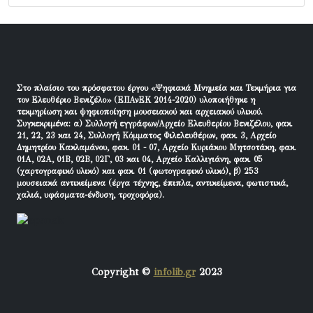
Στο πλαίσιο του πρόσφατου έργου «Ψηφιακά Μνημεία και Τεκμήρια για
τον Ελευθέριο Βενιζέλο» (ΕΠΑνΕΚ 2014-2020) υλοποιήθηκε η
τεκμηρίωση και ψηφιοποίηση μουσειακού και αρχειακού υλικού.
Συγκεκριμένα: α) Συλλογή εγγράφων/Αρχείο Ελευθερίου Βενιζέλου, φακ.
21, 22, 23 και 24, Συλλογή Κόμματος Φιλελευθέρων, φακ. 3, Αρχείο
Δημητρίου Κακλαμάνου, φακ. 01 - 07, Αρχείο Κυριάκου Μητσοτάκη, φακ.
01Α, 02Α, 01Β, 02Β, 02Γ, 03 και 04, Αρχείο Καλλιγιάνη, φακ. 05
(χαρτογραφικό υλικό) και φακ. 01 (φωτογραφικό υλικό), β) 253
μουσειακά αντικείμενα (έργα τέχνης, έπιπλα, αντικείμενα, φωτιστικά,
χαλιά, υφάσματα-ένδυση, τροχοφόρα).
Copyright ©
infolib.gr
2023