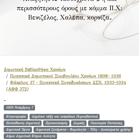
περισσότερους όρους με κόμμα Π.Χ:
Βενιζέλος, Χαλέπα, κορνίζα
.
Δημοτική Βιβλιοθήκη Χανίων
Πρακτικά Δημοτικού Συμβουλίου Χανίων 1898- 1936
Φάκελος 37 - Πρακτικά Συνεδριάσεων ΔΣΧ, 1933-1934
(ΑΦΦ 372)
-
1933 Νοέμβριος 7
Κτηνοτροφία
Δημόσια τάξη και ασφάλεια Πυροσβεστική
Εκπαίδευση Δημοτική
Προσκοπισμός
Δωρεές
Οικονομία Πιστώσεις
Δημοτικά Έργα
Δημοτικά ζητήματα-- Φορολογία - Τέλη - Δικαιώματα χρήσης
Δήμοι Δημοτικά Κτίρια Ακίνητα