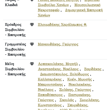
Κλειδιά
Συμβούλιο Χανίων
,
Μουσουλμανικό
Νεκροταφείο
,
Δημαρχιακή Επιτροπή
Χανίων
Πρόεδρος
Πλουμιδάκης Χαράλαμπος Θ.
Συμβουλίου
- Επιτροπής
Γραμματέας
Μανιουδάκης, Γεώργιος
Συμβουλίου
- Επιτροπής
Μέλη
Αρπακουλάκης, Μιχαήλ
,
Συμβουλίου
Αναστασάκης, Νικόλαος
,
Βαρδάκης
,
- Επιτροπής
Διαμαντόπουλος, Πολύδωρος
,
Καλλιτεράκης
,
Κοέν, Μωυσής
,
Μπερουτσάκης
,
Νικολακάκης,
Νικόλαος
,
Ξυλίκης, Γεώργιος
,
Παπαδόπετρος
,
Παστρικάκης,
Γεώργιος
,
Σκουλάς
,
Σμυρλάκης,
Κωνσταντίνος
,
Σπυριδάκης,