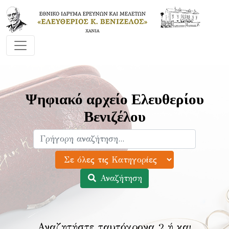
Ψηφιακό αρχείο Ελευθερίου
Βενιζέλου
Αναζήτηση
Αναζητήστε ταυτόχρονα 2 ή και