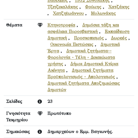
Βασίλειος
,
1932 Συνολάκης
,
Τζιτζικαλάκης
,
Φούμης
,
Χατζάκης
,
Χατζηϊωάννου
,
Μυλωνάκης
Θέματα
Κτηνοτροφία
,
Δημόσια τάξη και
ασφάλεια Πυροσβεστική
,
Εκπαίδευση
Δημοτική
,
Προσκοπισμός
,
Δωρεές
,
Οικονομία Πιστώσεις
,
Δημοτικά
Έργα
,
Δημοτικά ζητήματα--
Φορολογία - Τέλη - Δικαιώματα
χρήσης
,
Δήμοι Δημοτικά Κτίρια
Ακίνητα
,
Δημοτικά ζητήματα
Προϋπολογισμός - Απολογισμός
,
Δημοτικά ζητήματα Αποζημιώσεις
Δημοτών
Σελίδες
23
Γνησιότητα
Πρωτότυπο
Τεκμηρίου
Σημειώσεις
Δημαρχεύων ο Εμμ. Βαγιωνής.