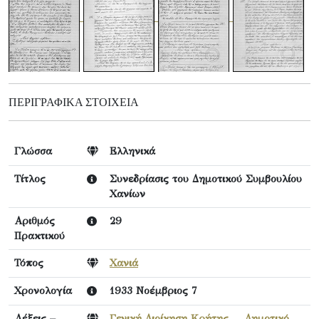
ΠΕΡΙΓΡΑΦΙΚΆ ΣΤΟΙΧΕΊΑ
Γλώσσα
Ελληνικά
Τίτλος
Συνεδρίασις του Δημοτικού Συμβουλίου
Χανίων
Αριθμός
29
Πρακτικού
Τόπος
Χανιά
Χρονολογία
1933 Νοέμβριος 7
Λέξεις –
Γενική Διοίκηση Κρήτης
,
Δημοτικό