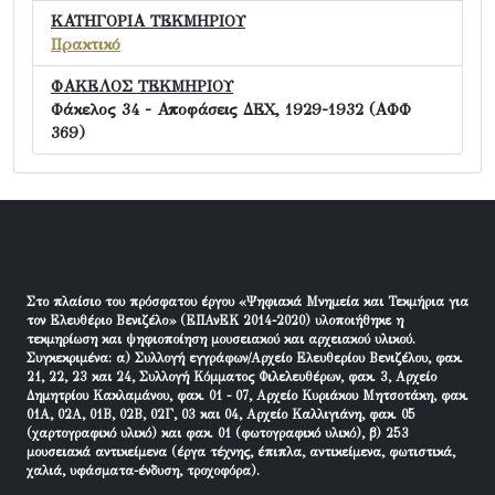
ΚΑΤΗΓΟΡΙΑ ΤΕΚΜΗΡΙΟΥ
Πρακτικό
ΦΑΚΕΛΟΣ ΤΕΚΜΗΡΙΟΥ
Φάκελος 34 - Αποφάσεις ΔΕΧ, 1929-1932 (ΑΦΦ
369)
Στο πλαίσιο του πρόσφατου έργου «Ψηφιακά Μνημεία και Τεκμήρια για
τον Ελευθέριο Βενιζέλο» (ΕΠΑνΕΚ 2014-2020) υλοποιήθηκε η
τεκμηρίωση και ψηφιοποίηση μουσειακού και αρχειακού υλικού.
Συγκεκριμένα: α) Συλλογή εγγράφων/Αρχείο Ελευθερίου Βενιζέλου, φακ.
21, 22, 23 και 24, Συλλογή Κόμματος Φιλελευθέρων, φακ. 3, Αρχείο
Δημητρίου Κακλαμάνου, φακ. 01 - 07, Αρχείο Κυριάκου Μητσοτάκη, φακ.
01Α, 02Α, 01Β, 02Β, 02Γ, 03 και 04, Αρχείο Καλλιγιάνη, φακ. 05
(χαρτογραφικό υλικό) και φακ. 01 (φωτογραφικό υλικό), β) 253
μουσειακά αντικείμενα (έργα τέχνης, έπιπλα, αντικείμενα, φωτιστικά,
χαλιά, υφάσματα-ένδυση, τροχοφόρα).