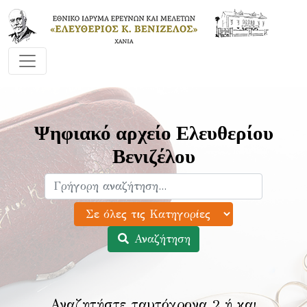
Ψηφιακό αρχείο Ελευθερίου
Βενιζέλου
Αναζήτηση
Αναζητήστε ταυτόχρονα 2 ή και