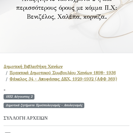
περισσότερους όρους με κόμμα Π.Χ:
Βενιζέλος, Χαλέπα, κορνίζα
.
Δημοτική Βιβλιοθήκη Χανίων
Πρακτικά Δημοτικού Συμβουλίου Χανίων 1898- 1936
Φάκελος 34 - Αποφάσεις ΔΕΧ, 1929-1932 (ΑΦΦ 369)
-
1932 Αύγουστος 2
Δημοτικά ζητήματα Προϋπολογισμός - Απολογισμός
ΣΥΛΛΟΓΉ ΑΡΧΕΊΩΝ