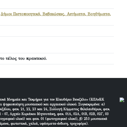
,
Δήμοι Πιστοποιητικά, Βεβαιώσεις, Αιτήματα, Βοηθήματα,
ο τέλος του πρακτικού.
ακά Μνημεία και Τεκμήρια για τον Ελευθέριο Βενιζέλο» (ΕΠΑνΕΚ
ι ψηφιοποίηση μουσειακού και αρχειακού υλικού. Συγκεκριμένα: α)
ιζέλου, φακ. 21, 22, 23 και 24, Συλλογή Κόμματος Φιλελευθέρων, φακ.
 - 07, Αρχείο Κυριάκου Μητσοτάκη, φακ. 01Α, 02Α, 01Β, 02Β, 02Γ, 03
τογραφικό υλικό) και φακ. 01 (φωτογραφικό υλικό), β) 253 μουσειακά
είμενα, φωτιστικά, χαλιά, υφάσματα-ένδυση, τροχοφόρα).