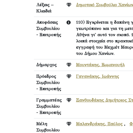
Λέξεις –
Δημοτικό Συμβούλιο Χανίω
Κλειδιά
Αποφάσεις
110) Εγκρίνεται η δαπάνη 
Συμβουλίου
γεωτρύπανο και για τη μετ
- Επιτροπής
Αθήνα γι' αυτό τον σκοπό. 
λοιπά στοιχεία στο πρακτικ
εγγραφή του Μεχμέτ Μαυρου
του Δήμου Χανίων.
Δήμαρχος
Μουντάκης, Εμμανουήλ
Πρόεδρος
Γαγανάκης, Ιωάννης
Συμβουλίου
- Επιτροπής
Γραμματέας
Ξανθουδάκης Δημήτριος Στ
Συμβουλίου
- Επιτροπής
Μέλη
Μαλανδράκης, Παύλος
,
Φ
Συμβουλίου