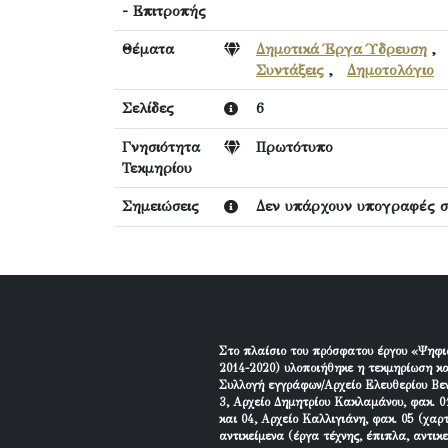
- Επιτροπής
Θέματα
Δημοτικά Έργα Ύδρευση
Συντάξεις
,
Δημοτολόγιο
Σελίδες
6
Γνησιότητα
Πρωτότυπο
Τεκμηρίου
Σημειώσεις
Δεν υπάρχουν υπογραφές στ
Στο πλαίσιο του πρόσφατου έργου «Ψηφι
2014-2020) υλοποιήθηκε η τεκμηρίωση κα
Συλλογή εγγράφων/Αρχείο Ελευθερίου Βεν
3, Αρχείο Δημητρίου Κακλαμάνου, φακ. 01
και 04, Αρχείο Καλλιγιάνη, φακ. 05 (χαρ
αντικείμενα (έργα τέχνης, έπιπλα, αντικ