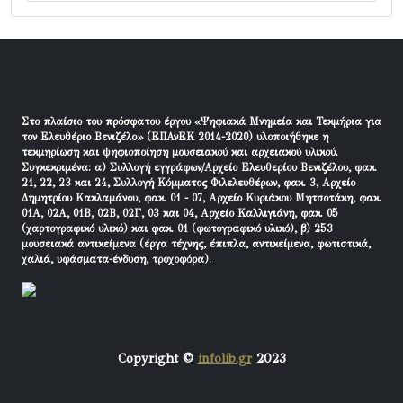
Στο πλαίσιο του πρόσφατου έργου «Ψηφιακά Μνημεία και Τεκμήρια για
τον Ελευθέριο Βενιζέλο» (ΕΠΑνΕΚ 2014-2020) υλοποιήθηκε η
τεκμηρίωση και ψηφιοποίηση μουσειακού και αρχειακού υλικού.
Συγκεκριμένα: α) Συλλογή εγγράφων/Αρχείο Ελευθερίου Βενιζέλου, φακ.
21, 22, 23 και 24, Συλλογή Κόμματος Φιλελευθέρων, φακ. 3, Αρχείο
Δημητρίου Κακλαμάνου, φακ. 01 - 07, Αρχείο Κυριάκου Μητσοτάκη, φακ.
01Α, 02Α, 01Β, 02Β, 02Γ, 03 και 04, Αρχείο Καλλιγιάνη, φακ. 05
(χαρτογραφικό υλικό) και φακ. 01 (φωτογραφικό υλικό), β) 253
μουσειακά αντικείμενα (έργα τέχνης, έπιπλα, αντικείμενα, φωτιστικά,
χαλιά, υφάσματα-ένδυση, τροχοφόρα).
Copyright ©
infolib.gr
2023