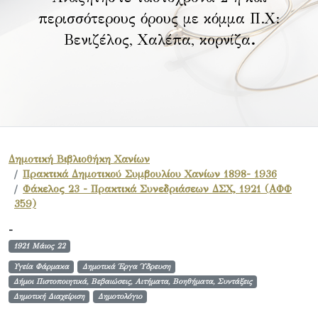
περισσότερους όρους με κόμμα Π.Χ:
Βενιζέλος, Χαλέπα, κορνίζα
.
Δημοτική Βιβλιοθήκη Χανίων
Πρακτικά Δημοτικού Συμβουλίου Χανίων 1898- 1936
Φάκελος 23 - Πρακτικά Συνεδριάσεων ΔΣΧ, 1921 (ΑΦΦ
359)
-
1921 Μάιος 22
Υγεία Φάρμακα
Δημοτικά Έργα Ύδρευση
Δήμοι Πιστοποιητικά, Βεβαιώσεις, Αιτήματα, Βοηθήματα, Συντάξεις
Δημοτική Διαχείριση
Δημοτολόγιο