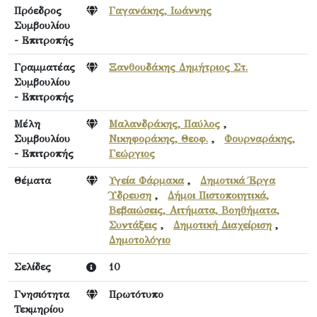
Πρόεδρος
Γαγανάκης, Ιωάννης
Συμβουλίου
- Επιτροπής
Γραμματέας
Ξανθουδάκης Δημήτριος Στ.
Συμβουλίου
- Επιτροπής
Μέλη
Μαλανδράκης, Παύλος
,
Συμβουλίου
Νικηφοράκης, Θεοφ.
,
Φουρναράκης,
- Επιτροπής
Γεώργιος
Θέματα
Υγεία Φάρμακα
,
Δημοτικά Έργα
Ύδρευση
,
Δήμοι Πιστοποιητικά,
Βεβαιώσεις, Αιτήματα, Βοηθήματα,
Συντάξεις
,
Δημοτική Διαχείριση
,
Δημοτολόγιο
Σελίδες
10
Γνησιότητα
Πρωτότυπο
Τεκμηρίου