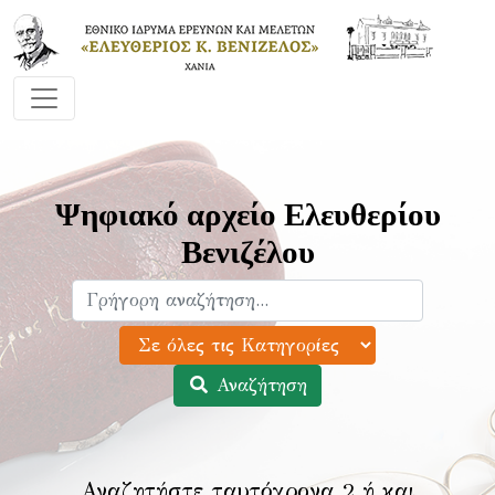
Ψηφιακό αρχείο Ελευθερίου
Βενιζέλου
Αναζήτηση
Αναζητήστε ταυτόχρονα 2 ή και