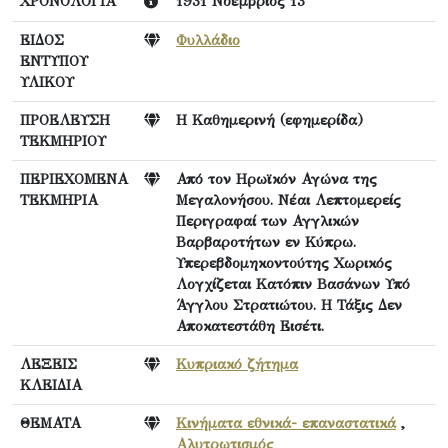
ΧΡΟΝΟΛΟΓΙΑ
1931 Νοέμβριος 13
ΕΙΔΟΣ
Φυλλάδιο
ΕΝΤΥΠΟΥ
ΥΛΙΚΟΥ
ΠΡΟΕΛΕΥΣΗ
Η Καθημερινή (εφημερίδα)
ΤΕΚΜΗΡΙΟΥ
ΠΕΡΙΕΧΟΜΕΝΑ
Από τον Ηρωϊκόν Αγώνα της
ΤΕΚΜΗΡΙΑ
Μεγαλονήσου. Νέαι Λεπτομερείς
Περιγραφαί των Αγγλικών
Βαρβαροτήτων εν Κύπρω.
Υπερεβδομηκοντούτης Χωρικός
Λογχίζεται Κατόπιν Βασάνων Υπό
Άγγλου Στρατιώτου. Η Τάξις Δεν
Αποκατεστάθη Εισέτι.
ΛΕΞΕΙΣ
Κυπριακό ζήτημα
ΚΛΕΙΔΙΑ
ΘΕΜΑΤΑ
Κινήματα εθνικά- επαναστατικά
,
Αλυτρωτισμός