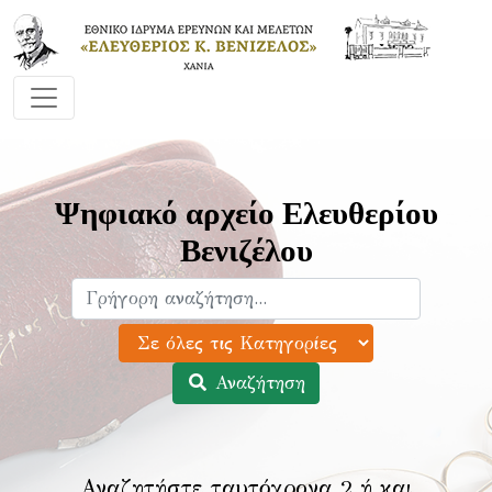
Ψηφιακό αρχείο Ελευθερίου
Βενιζέλου
Αναζήτηση
Αναζητήστε ταυτόχρονα 2 ή και