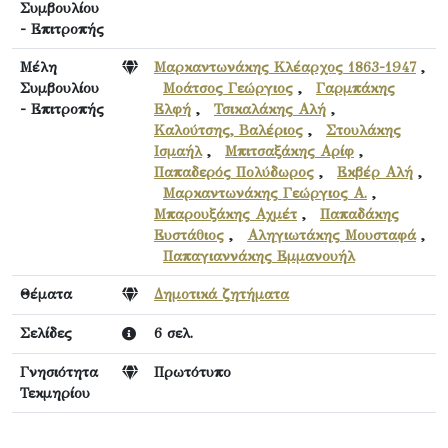
Συμβουλίου
- Επιτροπής
Μέλη
Μαρκαντωνάκης Κλέαρχος 1863-1947
,
Συμβουλίου
Μοάτσος Γεώργιος
,
Γαρμπάκης
- Επιτροπής
Ελφή
,
Τσικαλάκης Αλή
,
Καλούτσης, Βαλέριος
,
Στουλάκης
Ισμαήλ
,
Μπιτσαξάκης Αρίφ
,
Παπαδερός Πολύδωρος
,
Εκβέρ Αλή
,
Μαρκαντωνάκης Γεώργιος Α.
,
Μπαρουξάκης Αχμέτ
,
Παπαδάκης
Ευστάθιος
,
Αληγιωτάκης Μουσταφά
,
Παπαγιαννάκης Εμμανουήλ
Θέματα
Δημοτικά ζητήματα
Σελίδες
6 σελ.
Γνησιότητα
Πρωτότυπο
Τεκμηρίου