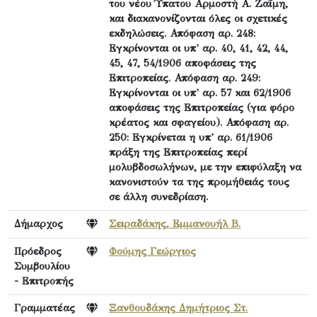
του νέου Ύπατου Αρμοστή Α. Ζαΐμη,
και διακανονίζονται όλες οι σχετικές
εκδηλώσεις. Απόφαση αρ. 248:
Εγκρίνονται οι υπ' αρ. 40, 41, 42, 44,
45, 47, 54/1906 αποφάσεις της
Επιτροπείας. Απόφαση αρ. 249:
Εγκρίνονται οι υπ' αρ. 57 και 62/1906
αποφάσεις της Επιτροπείας (για φόρο
κρέατος και σφαγείου). Απόφαση αρ.
250: Εγκρίνεται η υπ' αρ. 61/1906
πράξη της Επιτροπείας περί
μολυβδοσωλήνων, με την επιφύλαξη να
κανονιστούν τα της προμήθειάς τους
σε άλλη συνεδρίαση.
Δήμαρχος
Σειραδάκης, Εμμανουήλ Β.
Πρόεδρος
Φούμης Γεώργιος
Συμβουλίου
- Επιτροπής
Γραμματέας
Ξανθουδάκης Δημήτριος Στ.