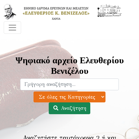
Ψηφιακό αρχείο Ελευθερίου
Βενιζέλου
Αναζήτηση
Αναζητήστε ταυτόχρονα 2 ή και