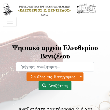
Ψηφιακό αρχείο Ελευθερίου
Βενιζέλου
Αναζήτηση
Αναζητήστε ταυτόχρονα 2 ή και