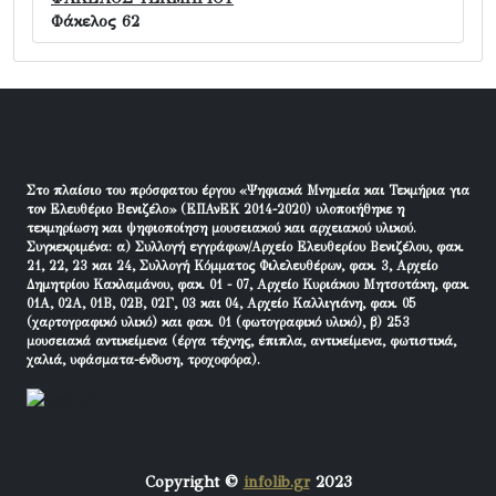
Φάκελος 62
Στο πλαίσιο του πρόσφατου έργου «Ψηφιακά Μνημεία και Τεκμήρια για
τον Ελευθέριο Βενιζέλο» (ΕΠΑνΕΚ 2014-2020) υλοποιήθηκε η
τεκμηρίωση και ψηφιοποίηση μουσειακού και αρχειακού υλικού.
Συγκεκριμένα: α) Συλλογή εγγράφων/Αρχείο Ελευθερίου Βενιζέλου, φακ.
21, 22, 23 και 24, Συλλογή Κόμματος Φιλελευθέρων, φακ. 3, Αρχείο
Δημητρίου Κακλαμάνου, φακ. 01 - 07, Αρχείο Κυριάκου Μητσοτάκη, φακ.
01Α, 02Α, 01Β, 02Β, 02Γ, 03 και 04, Αρχείο Καλλιγιάνη, φακ. 05
(χαρτογραφικό υλικό) και φακ. 01 (φωτογραφικό υλικό), β) 253
μουσειακά αντικείμενα (έργα τέχνης, έπιπλα, αντικείμενα, φωτιστικά,
χαλιά, υφάσματα-ένδυση, τροχοφόρα).
Copyright ©
infolib.gr
2023