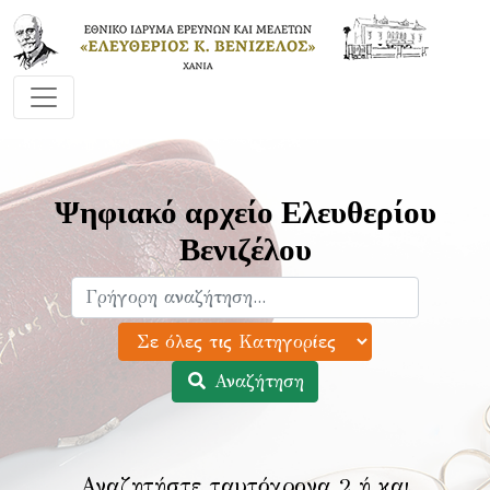
Ψηφιακό αρχείο Ελευθερίου
Βενιζέλου
Αναζήτηση
Αναζητήστε ταυτόχρονα 2 ή και