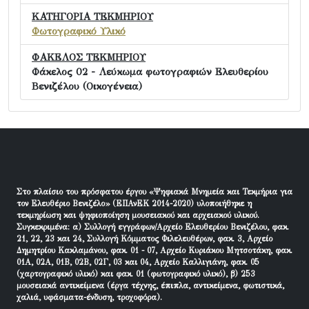
ΚΑΤΗΓΟΡΙΑ ΤΕΚΜΗΡΙΟΥ
Φωτογραφικό Υλικό
ΦΑΚΕΛΟΣ ΤΕΚΜΗΡΙΟΥ
Φάκελος 02 - Λεύκωμα φωτογραφιών Ελευθερίου
Βενιζέλου (Οικογένεια)
Στο πλαίσιο του πρόσφατου έργου «Ψηφιακά Μνημεία και Τεκμήρια για
τον Ελευθέριο Βενιζέλο» (ΕΠΑνΕΚ 2014-2020) υλοποιήθηκε η
τεκμηρίωση και ψηφιοποίηση μουσειακού και αρχειακού υλικού.
Συγκεκριμένα: α) Συλλογή εγγράφων/Αρχείο Ελευθερίου Βενιζέλου, φακ.
21, 22, 23 και 24, Συλλογή Κόμματος Φιλελευθέρων, φακ. 3, Αρχείο
Δημητρίου Κακλαμάνου, φακ. 01 - 07, Αρχείο Κυριάκου Μητσοτάκη, φακ.
01Α, 02Α, 01Β, 02Β, 02Γ, 03 και 04, Αρχείο Καλλιγιάνη, φακ. 05
(χαρτογραφικό υλικό) και φακ. 01 (φωτογραφικό υλικό), β) 253
μουσειακά αντικείμενα (έργα τέχνης, έπιπλα, αντικείμενα, φωτιστικά,
χαλιά, υφάσματα-ένδυση, τροχοφόρα).