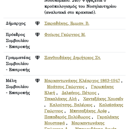
Νοσοκομείου. 246) Ψηφίζεται ο
προϋπολογισμός του Νοσηλευτηρίου
(αναλυτικά στο πρακτικό).
Δήμαρχος
Σειραδάκης, Εμμαν. Β.
Πρόεδρος
Φούμης Γεώργιος Μ.
Συμβουλίου
- Επιτροπής
Γραμματέας
Ξανθουδάκης Δημήτριος Στ.
Συμβουλίου
- Επιτροπής
Μέλη
Μαρκαντωνάκης Κλέαρχος 1863-1947
,
Συμβουλίου
Μοάτσος Γεώργιος
,
Γαρμπάκης
- Επιτροπής
Ελφή
,
Δελφίνος, Πέτρος
,
Τσικαλάκης Αλή
,
Χεντεξάκης Χουσεΐν
,
Καλούτσης, Βαλέριος
,
Καλαϊσάκης
Γεώργιος
,
Μπιτσαξάκης Αρίφ
,
Παπαδερός Πολύδωρος
,
Γεραλάκης
Μουσταφά
,
Μαρκαντωνάκης