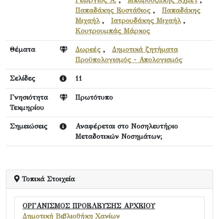
Γεώργιος Α.
,
Μπαρουξάκης Αχμέτ
,
Παπαδάκης Ευστάθιος
,
Παπαδάκης
Μιχαήλ
,
Ιατρουδάκης Μιχαήλ
,
Κουτρουμπάς Μάρκος
Θέματα
Δωρεές
,
Δημοτικά ζητήματα
Προϋπολογισμός - Απολογισμός
Σελίδες
11
Γνησιότητα
Πρωτότυπο
Τεκμηρίου
Σημειώσεις
Αναφέρεται στο Νοσηλευτήριο
Μεταδοτικών Νοσημάτων;
Τοπικά Στοιχεία
ΟΡΓΑΝΙΣΜΟΣ ΠΡΟΕΛΕΥΣΗΣ ΑΡΧΕΙΟΥ
Δημοτική Βιβλιοθήκη Χανίων