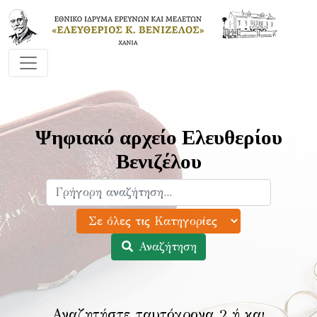
Ψηφιακό αρχείο Ελευθερίου
Βενιζέλου
Αναζήτηση
Αναζητήστε ταυτόχρονα 2 ή και