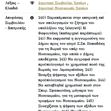
Λέξεις –
Δημοτικό Συμβούλιο Χανίων
,
Κλειδιά
Δημοτικό Νοσοκομείο Χανίων
Αποφάσεις
240) Παραπέμπεται στην επιτροπή επί
Συμβουλίου
των απολογισμών το ζήτημα του
- Επιτροπής
υπαλλήλου της (ελεγκτή) Μ.
Φαφουτάκη (πειθαρχικό παράπτωμα).
241) Να εκφραστεί η ευγνωμοσύνη του
Δήμου προς τον ιατρό Σ.Σπ. Παπαδάκη
για τη δωρεά του υπέρ του
Νοσοκομείου, την οποία ο Δήμος
αποδέχεται. 242) Να εγγραφεί στον
προϋπολογισμό το χρηματικό ποσό της
δωρεάς του Λιμανρεϊσάκη. 243)
Έναρξη ψήφισης των εξόδων του
προϋπολογισμού του Νοσοκομείου. 244)
Να καταβληθεί χρηματικό ποσό στον
Σπυρ. Σφακιωτάκη, μάγειρα του
Νοσοκομείου, για τη μεταφορά των
τροφίμων του Νοσοκομείου. 245)
Συνεχίζεται η ψήφιση των εξόδων του