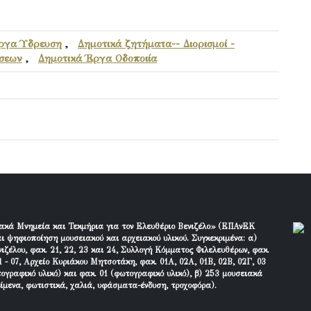
ργα Ύδρευση
,
Δημοτικά ζητήματα-- Διορισμοί -
άσεων
,
Δημοτικά Έργα Οδοποιία
ακά Μνημεία και Τεκμήρια για τον Ελευθέριο Βενιζέλο» (ΕΠΑνΕΚ
ι ψηφιοποίηση μουσειακού και αρχειακού υλικού. Συγκεκριμένα: α)
ιζέλου, φακ. 21, 22, 23 και 24, Συλλογή Κόμματος Φιλελευθέρων, φακ.
 - 07, Αρχείο Κυριάκου Μητσοτάκη, φακ. 01Α, 02Α, 01Β, 02Β, 02Γ, 03
τογραφικό υλικό) και φακ. 01 (φωτογραφικό υλικό), β) 253 μουσειακά
είμενα, φωτιστικά, χαλιά, υφάσματα-ένδυση, τροχοφόρα).