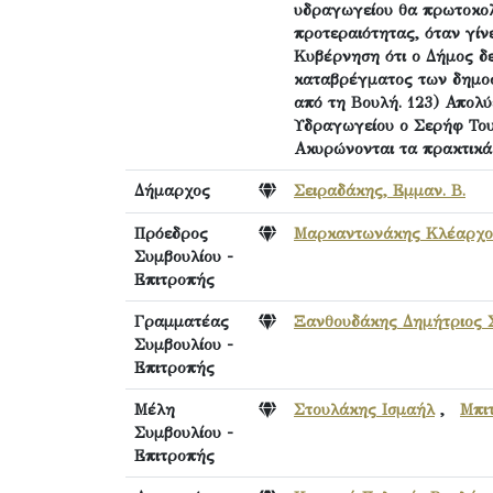
υδραγωγείου θα πρωτοκολ
προτεραιότητας, όταν γίν
Κυβέρνηση ότι ο Δήμος δε
καταβρέγματος των δημοσ
από τη Βουλή. 123) Απολύ
Υδραγωγείου ο Σερήφ Του
Ακυρώνονται τα πρακτικά 
Δήμαρχος
Σειραδάκης, Εμμαν. Β.
Πρόεδρος
Μαρκαντωνάκης Κλέαρχος
Συμβουλίου -
Επιτροπής
Γραμματέας
Ξανθουδάκης Δημήτριος Σ
Συμβουλίου -
Επιτροπής
Μέλη
Στουλάκης Ισμαήλ
,
Μπι
Συμβουλίου -
Επιτροπής