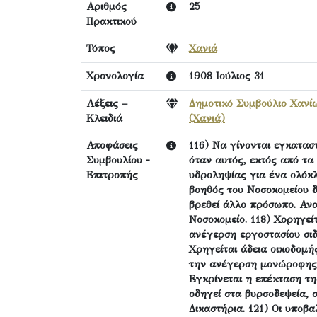
Αριθμός
25
Πρακτικού
Τόπος
Χανιά
Χρονολογία
1908 Ιούλιος 31
Λέξεις –
Δημοτικό Συμβούλιο Χανί
Κλειδιά
(Χανιά)
Αποφάσεις
116) Να γίνονται εγκαταστ
Συμβουλίου -
όταν αυτός, εκτός από τα
Επιτροπής
υδροληψίας για ένα ολόκλ
βοηθός του Νοσοκομείου δ
βρεθεί άλλο πρόσωπο. Ανα
Νοσοκομείο. 118) Χορηγεί
ανέγερση εργοστασίου σιδ
Χρηγείται άδεια οικοδομή
την ανέγερση μονώροφης ο
Εγκρίνεται η επέκταση τ
οδηγεί στα βυρσοδεψεία, 
Δικαστήρια. 121) Οι υποβ