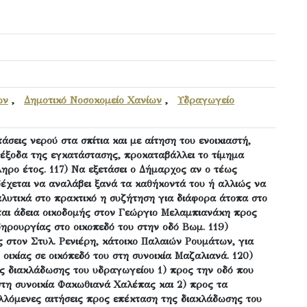
ων
,
Δημοτικό Νοσοκομείο Χανίων
,
Υδραγωγείο
άσεις νερού στα σπίτια και με αίτηση του ενοικιαστή,
 έξοδα της εγκατάστασης, προκαταβάλλει το τίμημα
ηρο έτος. 117) Να εξετάσει ο Δήμαρχος αν ο τέως
έχεται να αναλάβει ξανά τα καθήκοντά του ή αλλιώς να
λυτικά στο πρακτικό η συζήτηση για διάφορα άτοπα στο
ται άδεια οικοδομής στον Γεώργιο Μελαμπιανάκη προς
ηρουργίας στο οικοπεδό του στην οδό Βωμ. 119)
ς στον Στυλ. Ρενιέρη, κάτοικο Παλαιών Ρουμάτων, για
ικίας σε οικόπεδό του στη συνοικία Μαζαλιανά. 120)
ης διακλάδωσης του υδραγωγείου 1) προς την οδό που
στη συνοικία Φακωθιανά Χαλέπας και 2) προς τα
αλλόμενες αιτήσεις προς επέκταση της διακλάδωσης του