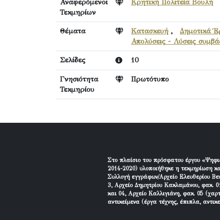
Αναφερόμενοι
Κρητική Πολιτεία Βουλή
Τεκμηρίων
Θέματα
Κατασκευή
,
Δημοτικά Έ
Απολύσεις - Λύσεις συμβ
Σελίδες
10
Γνησιότητα
Πρωτότυπο
Τεκμηρίου
Στο πλαίσιο του πρόσφατου έργου «Ψηφι
2014-2020) υλοποιήθηκε η τεκμηρίωση κα
Συλλογή εγγράφων/Αρχείο Ελευθερίου Βεν
3, Αρχείο Δημητρίου Κακλαμάνου, φακ. 01
και 04, Αρχείο Καλλιγιάνη, φακ. 05 (χαρ
αντικείμενα (έργα τέχνης, έπιπλα, αντικ