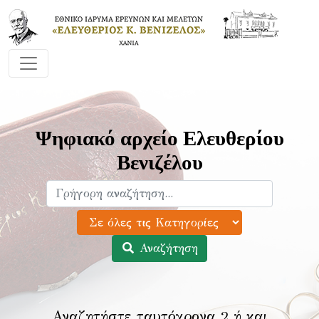
Ψηφιακό αρχείο Ελευθερίου
Βενιζέλου
Αναζήτηση
Αναζητήστε ταυτόχρονα 2 ή και