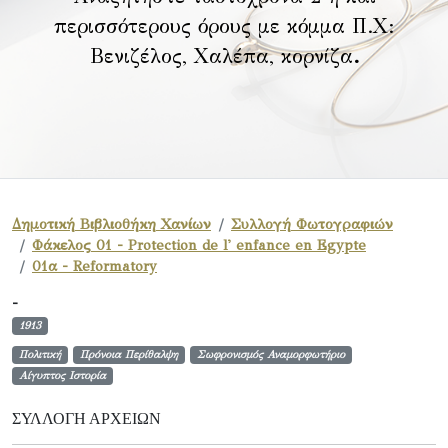
περισσότερους όρους με κόμμα Π.Χ:
Βενιζέλος, Χαλέπα, κορνίζα
.
Δημοτική Βιβλιοθήκη Χανίων
Συλλογή Φωτογραφιών
Φάκελος 01 - Protection de l' enfance en Egypte
01α - Reformatory
-
1913
Πολιτική
Πρόνοια Περίθαλψη
Σωφρονισμός Αναμορφωτήριο
Αίγυπτος Ιστορία
ΣΥΛΛΟΓΉ ΑΡΧΕΊΩΝ