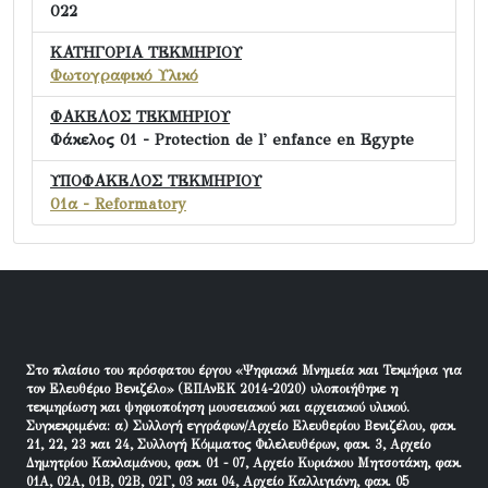
022
ΚΑΤΗΓΟΡΙΑ ΤΕΚΜΗΡΙΟΥ
Φωτογραφικό Υλικό
ΦΑΚΕΛΟΣ ΤΕΚΜΗΡΙΟΥ
Φάκελος 01 - Protection de l' enfance en Egypte
ΥΠΟΦΑΚΕΛΟΣ ΤΕΚΜΗΡΙΟΥ
01α - Reformatory
Στο πλαίσιο του πρόσφατου έργου «Ψηφιακά Μνημεία και Τεκμήρια για
τον Ελευθέριο Βενιζέλο» (ΕΠΑνΕΚ 2014-2020) υλοποιήθηκε η
τεκμηρίωση και ψηφιοποίηση μουσειακού και αρχειακού υλικού.
Συγκεκριμένα: α) Συλλογή εγγράφων/Αρχείο Ελευθερίου Βενιζέλου, φακ.
21, 22, 23 και 24, Συλλογή Κόμματος Φιλελευθέρων, φακ. 3, Αρχείο
Δημητρίου Κακλαμάνου, φακ. 01 - 07, Αρχείο Κυριάκου Μητσοτάκη, φακ.
01Α, 02Α, 01Β, 02Β, 02Γ, 03 και 04, Αρχείο Καλλιγιάνη, φακ. 05