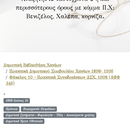
περισσότερους όρους με κόμμα Π.Χ:
Βενιζέλος, Χαλέπα, κορνίζα
.
Δημοτική Βιβλιοθήκη Χανίων
Πρακτικά Δημοτικού Συμβουλίου Χανίων 1898- 1936
Φάκελος 10 - Πρακτικά Συνεδριάσεων ΔΣΧ, 1908 (ΑΦΦ
346)
-
1908 Ιούνιος 21
Πρόνοια
Βιομηχανία Πετρέλαιο
Δημοτικά ζητήματα-- Φορολογία - Τέλη - Δικαιώματα χρήσης
Δημοτικά Έργα Οδοποιία