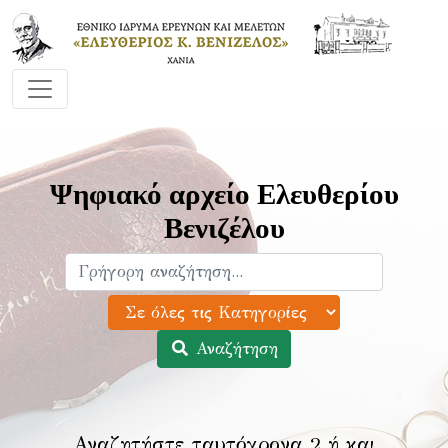
Ψηφιακό αρχείο Ελευθερίου
Βενιζέλου
Αναζήτηση
Αναζητήστε ταυτόχρονα 2 ή και