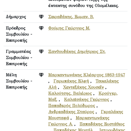
έκτακτης συνόδου της Ολομέλειας.
Δήμαρχος
Σειραδάκης, Εμμαν. Β.
Πρόεδρος
Φούμης Γεώργιος Μ.
Συμβουλίου -
Επιτροπής
Γραμματέας
Ξανθουδάκης Δημήτριος Στ.
Συμβουλίου -
Επιτροπής
Μέλη
Μαρκαντωνάκης Κλέαρχος 1863-1947
Συμβουλίου -
,
Γαρμπάκης Ελφή
,
Τσικαλάκης
Επιτροπής
Αλή
,
Χεντεξάκης Χουσεΐν
,
Καλούτσης, Βαλέριος
,
Κρούγερ,
Μαξ.
,
Καλαϊσάκης Γεώργιος
,
Παπαδερός Πολύδωρος
,
Ανδρεαδάκης Σταύρος
,
Γεραλάκης
Μουσταφά
,
Μαρκαντωνάκης
Γεώργιος Α.
,
Παπαδάκης Ευστάθιος
,
Παπαδάκης Μιχαήλ
,
Ιατρουδάκης