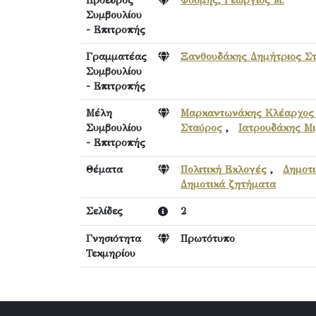
Πρόεδρος
Φούμης, Γεώργιος Μ.
Συμβουλίου
- Επιτροπής
Γραμματέας
Ξανθουδάκης Δημήτριος Στ
Συμβουλίου
- Επιτροπής
Μέλη
Μαρκαντωνάκης Κλέαρχος 
Συμβουλίου
Σταύρος
,
Ιατρουδάκης Μ
- Επιτροπής
Θέματα
Πολιτική Εκλογές
,
Δημοτ
Δημοτικά ζητήματα
Σελίδες
2
Γνησιότητα
Πρωτότυπο
Τεκμηρίου