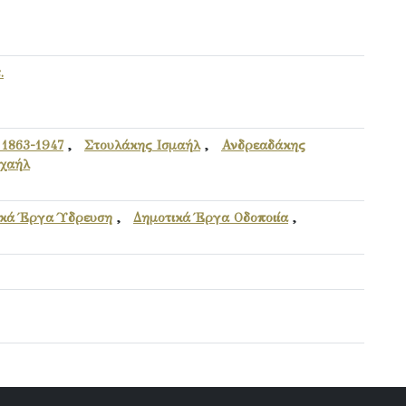
.
1863-1947
,
Στουλάκης Ισμαήλ
,
Ανδρεαδάκης
ιχαήλ
ικά Έργα Ύδρευση
,
Δημοτικά Έργα Οδοποιία
,