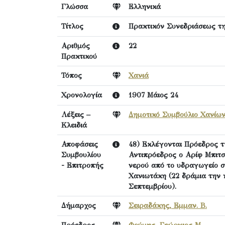
Γλώσσα
Ελληνικά
Τίτλος
Πρακτικόν Συνεδριάσεως τη
Αριθμός
22
Πρακτικού
Τόπος
Χανιά
Χρονολογία
1907 Μάιος 24
Λέξεις –
Δημοτικό Συμβούλιο Χανίω
Κλειδιά
Αποφάσεις
48) Εκλέγονται Πρόεδρος 
Συμβουλίου
Αντιπρόεδρος ο Αρίφ Μπιτσ
- Επιτροπής
νερού από το υδραγωγείο 
Χανιωτάκη (22 δράμια την η
Σεπτεμβρίου).
Δήμαρχος
Σειραδάκης, Εμμαν. Β.