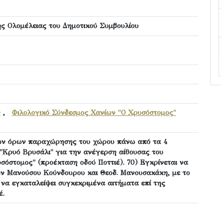
ς Ολομέλειας του Δημοτικού Συμβουλίου
ν
,
Φιλολογικό Σύνδεσμος Χανίων "Ο Χρυσόστομος"
 των όρων παραχώρησης του χώρου πάνω από τα 4
"Κρυό Βρυσάλι" για την ανέγερση αίθουσας του
σόστομος" (προέκταση οδού Ποττιέ). 70) Εγκρίνεται να
των Μανούσου Κούνδουρου και Θεοδ. Μανουσακάκη, με το
 να εγκαταλείψει συγκεκριμένα αιτήματα επί της
έ.