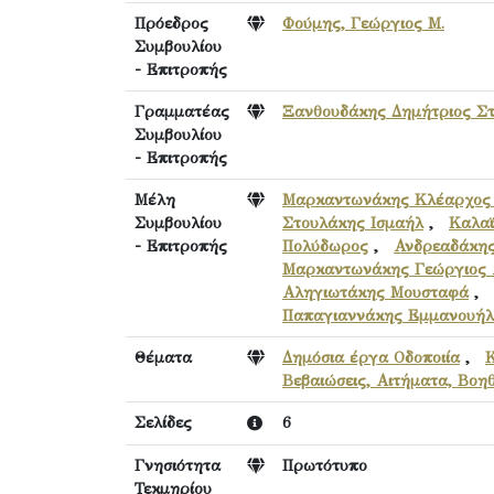
Πρόεδρος
Φούμης, Γεώργιος Μ.
Συμβουλίου
- Επιτροπής
Γραμματέας
Ξανθουδάκης Δημήτριος Στ
Συμβουλίου
- Επιτροπής
Μέλη
Μαρκαντωνάκης Κλέαρχος 
Συμβουλίου
Στουλάκης Ισμαήλ
,
Καλαϊ
- Επιτροπής
Πολύδωρος
,
Ανδρεαδάκης
Μαρκαντωνάκης Γεώργιος 
Αληγιωτάκης Μουσταφά
,
Παπαγιαννάκης Εμμανουήλ
Θέματα
Δημόσια έργα Οδοποιία
,
Βεβαιώσεις, Αιτήματα, Βοη
Σελίδες
6
Γνησιότητα
Πρωτότυπο
Τεκμηρίου