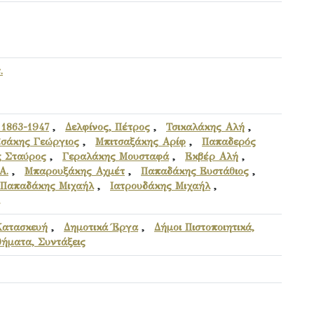
.
1863-1947
,
Δελφίνος, Πέτρος
,
Τσικαλάκης Αλή
,
σάκης Γεώργιος
,
Μπιτσαξάκης Αρίφ
,
Παπαδερός
 Σταύρος
,
Γεραλάκης Μουσταφά
,
Εκβέρ Αλή
,
Α.
,
Μπαρουξάκης Αχμέτ
,
Παπαδάκης Ευστάθιος
,
Παπαδάκης Μιχαήλ
,
Ιατρουδάκης Μιχαήλ
,
Κατασκευή
,
Δημοτικά Έργα
,
Δήμοι Πιστοποιητικά,
θήματα, Συντάξεις