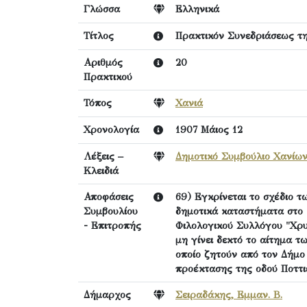
Γλώσσα
Ελληνικά
Τίτλος
Πρακτικόν Συνεδριάσεως τη
Αριθμός
20
Πρακτικού
Τόπος
Χανιά
Χρονολογία
1907 Μάιος 12
Λέξεις –
Δημοτικό Συμβούλιο Χανίω
Κλειδιά
Αποφάσεις
69) Εγκρίνεται το σχέδιο
Συμβουλίου
δημοτικά καταστήματα στο 
- Επιτροπής
Φιλολογικού Συλλόγου "Χρυ
μη γίνει δεκτό το αίτημα 
οποίο ζητούν από τον Δήμο
προέκτασης της οδού Ποττι
Δήμαρχος
Σειραδάκης, Εμμαν. Β.