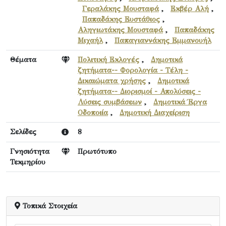
Γεραλάκης Μουσταφά
,
Εκβέρ Αλή
,
Παπαδάκης Ευστάθιος
,
Αληγιωτάκης Μουσταφά
,
Παπαδάκης
Μιχαήλ
,
Παπαγιαννάκης Εμμανουήλ
Θέματα
Πολιτική Εκλογές
,
Δημοτικά
ζητήματα-- Φορολογία - Τέλη -
Δικαιώματα χρήσης
,
Δημοτικά
ζητήματα-- Διορισμοί - Απολύσεις -
Λύσεις συμβάσεων
,
Δημοτικά Έργα
Οδοποιία
,
Δημοτική Διαχείριση
Σελίδες
8
Γνησιότητα
Πρωτότυπο
Τεκμηρίου
Τοπικά Στοιχεία