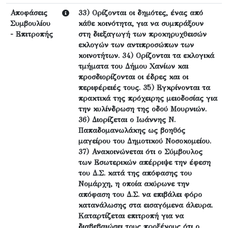
Αποφάσεις
33) Ορίζονται οι δημότες, ένας από
Συμβουλίου
κάθε κοινότητα, για να συμπράξουν
- Επιτροπής
στη διεξαγωγή των προκηρυχθεισών
εκλογών των αντιπροσώπων των
κοινοτήτων. 34) Ορίζονται τα εκλογικά
τμήματα του Δήμου Χανίων και
προσδιορίζονται οι έδρες και οι
περιφέρειές τους. 35) Εγκρίνονται τα
πρακτικά της πρόχειρης μειοδοσίας για
την κυλίνδρωση της οδού Μουρνιών.
36) Διορίζεται ο Ιωάννης Ν.
Παπαδομανωλάκης ως βοηθός
μαγείρου του Δημοτικού Νοσοκομείου.
37) Ανακοινώνεται ότι ο Σύμβουλος
των Εσωτερικών απέρριψε την έφεση
του Δ.Σ. κατά της απόφασης του
Νομάρχη, η οποία ακύρωνε την
απόφαση του Δ.Σ. να επιβάλει φόρο
κατανάλωσης στα εισαγόμενα άλευρα.
Καταρτίζεται επιτροπή για να
διαβεβαιώσει τους προξένους ότι ο