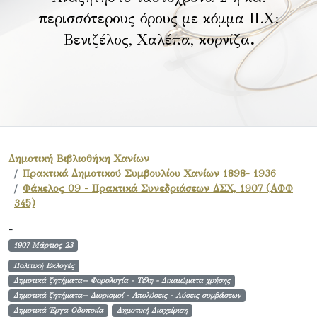
περισσότερους όρους με κόμμα Π.Χ:
Βενιζέλος, Χαλέπα, κορνίζα
.
Δημοτική Βιβλιοθήκη Χανίων
Πρακτικά Δημοτικού Συμβουλίου Χανίων 1898- 1936
Φάκελος 09 - Πρακτικά Συνεδριάσεων ΔΣΧ, 1907 (ΑΦΦ
345)
-
1907 Μάρτιος 23
Πολιτική Εκλογές
Δημοτικά ζητήματα-- Φορολογία - Τέλη - Δικαιώματα χρήσης
Δημοτικά ζητήματα-- Διορισμοί - Απολύσεις - Λύσεις συμβάσεων
Δημοτικά Έργα Οδοποιία
Δημοτική Διαχείριση