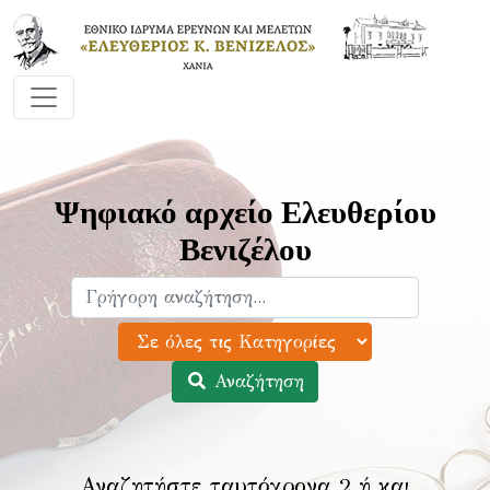
Ψηφιακό αρχείο Ελευθερίου
Βενιζέλου
Αναζήτηση
Αναζητήστε ταυτόχρονα 2 ή και