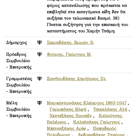
φόρος κατανάλωσης που πρόκειται να
επιβληθεί στα εισαγόμενα είδη δεν θα
αυξήσει τον τελωνειακό δασμό. 38)
Γίνεται συζήτηση για την επισκευή του
καταστήματος του Χαμήτ Τσάμη.
Δήμαρχος
Σειραδάκης, Εμμαν. Β.
Πρόεδρος
Φούμης, Γεώργιος Μ.
Συμβουλίου
- Επιτροπής
Γραμματέας
Ξανθουδάκης Δημήτριος Στ.
Συμβουλίου
- Επιτροπής
Μέλη
Μαρκαντωνάκης Κλέαρχος 1863-1947
,
Συμβουλίου
Γαρμπάκης Ελφή
,
Τσικαλάκης Αλή
,
- Επιτροπής
Χεντεξάκης Χουσεΐν
,
Καλούτσης,
Βαλέριος
,
Καλαϊσάκης Γεώργιος
,
Μπιτσαξάκης Αρίφ
,
Παπαδερός
Πολύδωρος
,
Ανδρεαδάκης Σταύρος
,