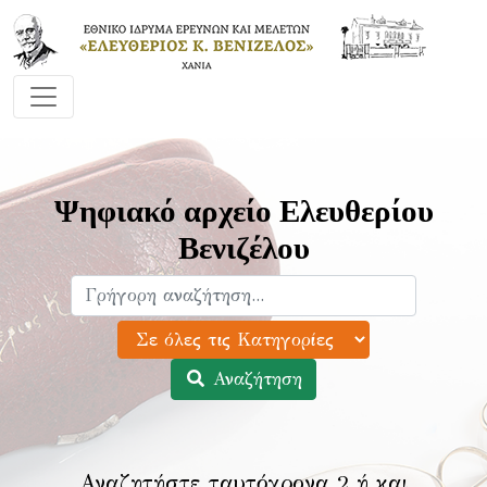
Ψηφιακό αρχείο Ελευθερίου
Βενιζέλου
Αναζήτηση
Αναζητήστε ταυτόχρονα 2 ή και