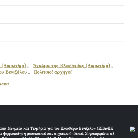
 (Ακρωτήρι)
,
Άγαλμα της Ελευθερίας (Ακρωτήρι)
,
ου Βενιζέλου
,
Πολιτικοί αρχηγοί
σωπα
ακά Μνημεία και Τεκμήρια για τον Ελευθέριο Βενιζέλο» (ΕΠΑνΕΚ
ι ψηφιοποίηση μουσειακού και αρχειακού υλικού. Συγκεκριμένα: α)