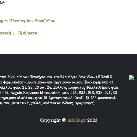
λή
ήμη Ελευθερίου Βενιζέλου
ιτική
,
Πρόσωπα
ακά Μνημεία και Τεκμήρια για τον Ελευθέριο Βενιζέλο» (ΕΠΑνΕΚ
ι ψηφιοποίηση μουσειακού και αρχειακού υλικού. Συγκεκριμένα: α)
ιζέλου, φακ. 21, 22, 23 και 24, Συλλογή Κόμματος Φιλελευθέρων, φακ.
 - 07, Αρχείο Κυριάκου Μητσοτάκη, φακ. 01Α, 02Α, 01Β, 02Β, 02Γ, 03
τογραφικό υλικό) και φακ. 01 (φωτογραφικό υλικό), β) 253 μουσειακά
είμενα, φωτιστικά, χαλιά, υφάσματα-ένδυση, τροχοφόρα).
Copyright ©
infolib.gr
2023