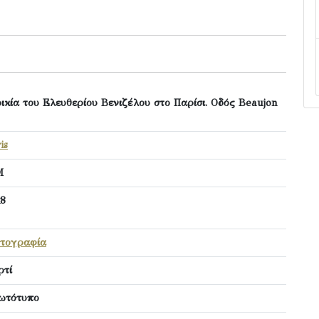
ικία του Ελευθερίου Βενιζέλου στο Παρίσι. Οδός Beaujon
is
Μ
x8
τογραφία
ρτί
ωτότυπο