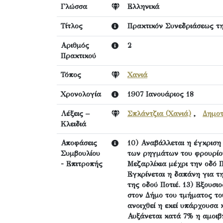
Γλώσσα
Ελληνικά
Τίτλος
Πρακτικόν Συνεδριάσεως τη
Αριθμός
2
Πρακτικού
Τόπος
Χανιά
Χρονολογία
1907 Ιανουάριος 18
Λέξεις –
Σπλάντζια (Χανιά)
,
Δημοτ
Κλειδιά
Αποφάσεις
10) Αναβάλλεται η έγκρισ
Συμβουλίου
των ρηγμάτων του φρουρίου
- Επιτροπής
Μεζαρλίκια μέχρι την οδό Π
Εγκρίνεται η δαπάνη για τ
της οδού Ποτιέ. 13) Εξουσι
στον Δήμο του τμήματος το
ανοιχθεί η εκεί υπάρχουσα 
Αυξάνεται κατά 7% η αμοιβ