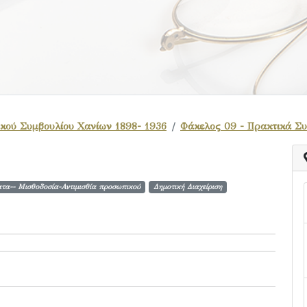
κού Συμβουλίου Χανίων 1898- 1936
Φάκελος 09 - Πρακτικά Σ
τα-- Μισθοδοσία-Αντιμισθία προσωπικού
Δημοτική Διαχείριση