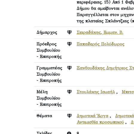
περιφέρειας. 15) Από 1 Φεβ
Δήμου θα αμείβονται ανάλογ
Παραγγέλλεται στον μηχανι
της πλατείας Σπλάντζιας (
Δήμαρχος
Σειραδάκης, Εμμαν. Β.
Πρόεδρος
Παπαδερός Πολύδωρος
Συμβουλίου
- Επιτροπής
Γραμματέας
Ξανθουδάκης Δημήτριος Στ
Συμβουλίου
- Επιτροπής
Μέλη
Στουλάκης Ισμαήλ
,
Μπιτσ
Συμβουλίου
- Επιτροπής
Θέματα
Δημοτικά Έργα
,
Δημοτικά
Αντιμισθία προσωπικού
,
Δ
Σελίδες
8