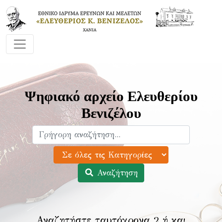
Ψηφιακό αρχείο Ελευθερίου
Βενιζέλου
Αναζήτηση
Αναζητήστε ταυτόχρονα 2 ή και