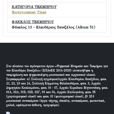
ΚΑΤΗΓΟΡΙΑ ΤΕΚΜΗΡΙΟΥ
Φωτογραφικό Υλικό
ΦΑΚΕΛΟΣ ΤΕΚΜΗΡΙΟΥ
Φάκελος 13 - Ελευθέριος Βενιζέλος (Album 51)
Στο πλαίσιο του πρόσφατου έργου «Ψηφιακά Μνημεία και Τεκμήρια για
τον Ελευθέριο Βενιζέλο» (ΕΠΑνΕΚ 2014-2020) υλοποιήθηκε η
τεκμηρίωση και ψηφιοποίηση μουσειακού και αρχειακού υλικού.
Συγκεκριμένα: α) Συλλογή εγγράφων/Αρχείο Ελευθερίου Βενιζέλου, φακ.
21, 22, 23 και 24, Συλλογή Κόμματος Φιλελευθέρων, φακ. 3, Αρχείο
Δημητρίου Κακλαμάνου, φακ. 01 - 07, Αρχείο Κυριάκου Μητσοτάκη, φακ.
01Α, 02Α, 01Β, 02Β, 02Γ, 03 και 04, Αρχείο Καλλιγιάνη, φακ. 05
(χαρτογραφικό υλικό) και φακ. 01 (φωτογραφικό υλικό), β) 253
μουσειακά αντικείμενα (έργα τέχνης, έπιπλα, αντικείμενα, φωτιστικά,
χαλιά, υφάσματα-ένδυση, τροχοφόρα).