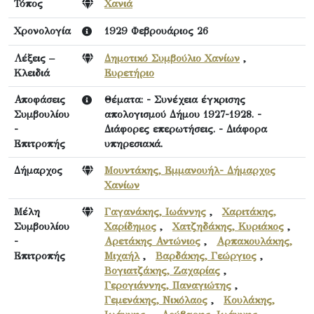
Τόπος
Χανιά
Χρονολογία
1929 Φεβρουάριος 26
Λέξεις –
Δημοτικό Συμβούλιο Χανίων
,
Κλειδιά
Ευρετήριο
Αποφάσεις
Θέματα: - Συνέχεια έγκρισης
Συμβουλίου
απολογισμού Δήμου 1927-1928. -
-
Διάφορες επερωτήσεις. - Διάφορα
Επιτροπής
υπηρεσιακά.
Δήμαρχος
Μουντάκης, Εμμανουήλ- Δήμαρχος
Χανίων
Μέλη
Γαγανάκης, Ιωάννης
,
Χαριτάκης,
Συμβουλίου
Χαρίδημος
,
Χατζηδάκης, Κυριάκος
,
-
Αρετάκης Αντώνιος
,
Αρπακουλάκης,
Επιτροπής
Μιχαήλ
,
Βαρδάκης, Γεώργιος
,
Βογιατζάκης, Ζαχαρίας
,
Γερογιάννης, Παναγιώτης
,
Γεμενάκης, Νικόλαος
,
Κουλάκης,