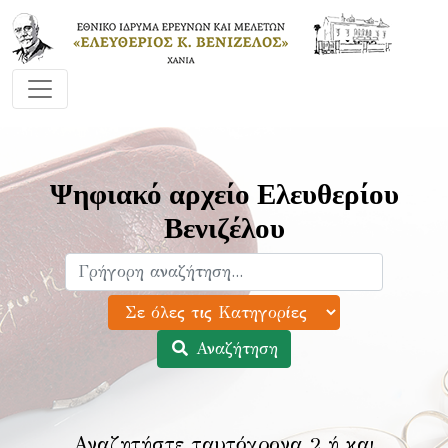
Ψηφιακό αρχείο Ελευθερίου
Βενιζέλου
Αναζήτηση
Αναζητήστε ταυτόχρονα 2 ή και