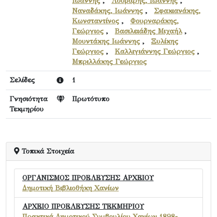
Ιωάννης
,
Λούβαρης, Ιωάννης
,
Ναναδάκης, Ιωάννης
,
Σφακιανάκης,
Κωνσταντίνος
,
Φουρναράκης,
Γεώργιος
,
Βασιλειάδης Μιχαήλ
,
Μουντάκης Ιωάννης
,
Ξυλίκης
Γεώργιος
,
Καλλιγιάννης Γεώργιος
,
Μπριλλάκης Γεώργιος
Σελίδες
1
Γνησιότητα
Πρωτότυπο
Τεκμηρίου
Τοπικά Στοιχεία
ΟΡΓΑΝΙΣΜΟΣ ΠΡΟΕΛΕΥΣΗΣ ΑΡΧΕΙΟΥ
Δημοτική Βιβλιοθήκη Χανίων
ΑΡΧΕΙΟ ΠΡΟΕΛΕΥΣΗΣ ΤΕΚΜΗΡΙΟΥ
Πρακτικά Δημοτικού Συμβουλίου Χανίων 1898-