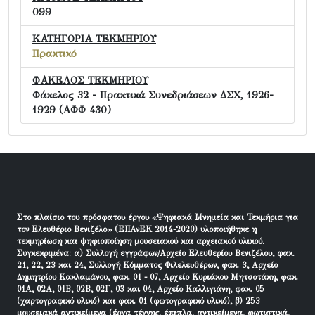
099
ΚΑΤΗΓΟΡΙΑ ΤΕΚΜΗΡΙΟΥ
Πρακτικό
ΦΑΚΕΛΟΣ ΤΕΚΜΗΡΙΟΥ
Φάκελος 32 - Πρακτικά Συνεδριάσεων ΔΣΧ, 1926-
1929 (ΑΦΦ 430)
Στο πλαίσιο του πρόσφατου έργου «Ψηφιακά Μνημεία και Τεκμήρια για
τον Ελευθέριο Βενιζέλο» (ΕΠΑνΕΚ 2014-2020) υλοποιήθηκε η
τεκμηρίωση και ψηφιοποίηση μουσειακού και αρχειακού υλικού.
Συγκεκριμένα: α) Συλλογή εγγράφων/Αρχείο Ελευθερίου Βενιζέλου, φακ.
21, 22, 23 και 24, Συλλογή Κόμματος Φιλελευθέρων, φακ. 3, Αρχείο
Δημητρίου Κακλαμάνου, φακ. 01 - 07, Αρχείο Κυριάκου Μητσοτάκη, φακ.
01Α, 02Α, 01Β, 02Β, 02Γ, 03 και 04, Αρχείο Καλλιγιάνη, φακ. 05
(χαρτογραφικό υλικό) και φακ. 01 (φωτογραφικό υλικό), β) 253
μουσειακά αντικείμενα (έργα τέχνης, έπιπλα, αντικείμενα, φωτιστικά,