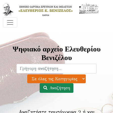
Ψηφιακό αρχείο Ελευθερίου
Βενιζέλου
Αναζήτηση
Αναζητήστε ταυτόχρονα 2 ή και