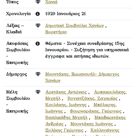
Τόπος
Χανιά
Χρονολογία
1929 Ιανουάριος 21
Λέξεις –
Δημοτικό Συμβούλιο Χανίων
,
Κλειδιά
Ευρετήριο
Αποφάσεις
Θέματα: - Συνέχεια συνεδρίασης 15ης
Συμβουλίου
Ιανουαρίου. - Συζήτηση για υπηρεσιακά
-
έγγραφα και αιτήσεις ιδιωτών.
Επιτροπής
Δήμαρχος
Μουντάκης, Εμμανουήλ- Δήμαρχος
Χανίων
Μέλη
Αρετάκης Αντώνιος
,
Αρπακουλάκης,
Συμβουλίου
Μιχαήλ
,
Βογιατζάκης, Ζαχαρίας
,
-
Κουλάκης, Ιωάννης
,
Μπόλαρης,
Επιτροπής
Ιωάννης
,
Φουρναράκης, Γεώργιος
,
Βασιλειάδης Μιχαήλ
,
Μπαδιεριτάκης
Ανδρέας
,
Μουντάκης Ιωάννης
,
Ξυλίκης Γεώργιος
,
Καλλιγιάννης