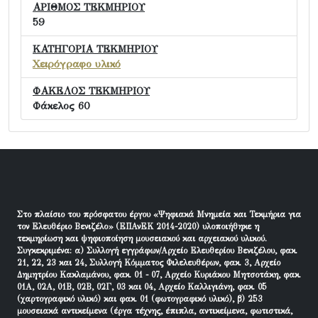
ΑΡΙΘΜΟΣ ΤΕΚΜΗΡΙΟΥ
59
ΚΑΤΗΓΟΡΙΑ ΤΕΚΜΗΡΙΟΥ
Χειρόγραφο υλικό
ΦΑΚΕΛΟΣ ΤΕΚΜΗΡΙΟΥ
Φάκελος 60
Στο πλαίσιο του πρόσφατου έργου «Ψηφιακά Μνημεία και Τεκμήρια για
τον Ελευθέριο Βενιζέλο» (ΕΠΑνΕΚ 2014-2020) υλοποιήθηκε η
τεκμηρίωση και ψηφιοποίηση μουσειακού και αρχειακού υλικού.
Συγκεκριμένα: α) Συλλογή εγγράφων/Αρχείο Ελευθερίου Βενιζέλου, φακ.
21, 22, 23 και 24, Συλλογή Κόμματος Φιλελευθέρων, φακ. 3, Αρχείο
Δημητρίου Κακλαμάνου, φακ. 01 - 07, Αρχείο Κυριάκου Μητσοτάκη, φακ.
01Α, 02Α, 01Β, 02Β, 02Γ, 03 και 04, Αρχείο Καλλιγιάνη, φακ. 05
(χαρτογραφικό υλικό) και φακ. 01 (φωτογραφικό υλικό), β) 253
μουσειακά αντικείμενα (έργα τέχνης, έπιπλα, αντικείμενα, φωτιστικά,