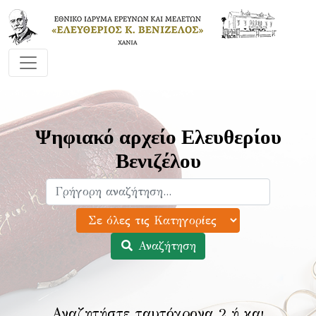
Ψηφιακό αρχείο Ελευθερίου
Βενιζέλου
Αναζήτηση
Αναζητήστε ταυτόχρονα 2 ή και