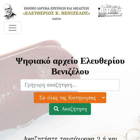
Ψηφιακό αρχείο Ελευθερίου
Βενιζέλου
Αναζήτηση
Αναζητήστε ταυτόχρονα 2 ή και