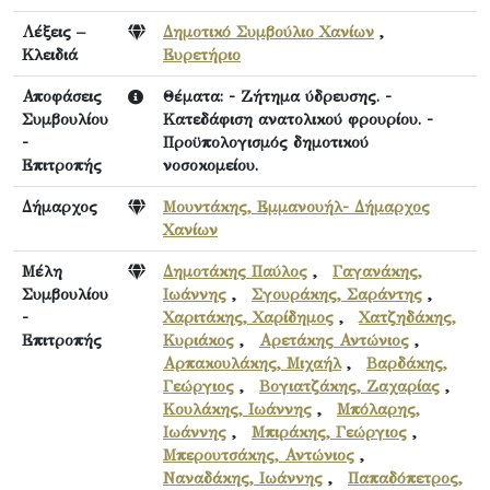
Λέξεις –
Δημοτικό Συμβούλιο Χανίων
,
Κλειδιά
Ευρετήριο
Αποφάσεις
Θέματα: - Ζήτημα ύδρευσης. -
Συμβουλίου
Κατεδάφιση ανατολικού φρουρίου. -
-
Προϋπολογισμός δημοτικού
Επιτροπής
νοσοκομείου.
Δήμαρχος
Μουντάκης, Εμμανουήλ- Δήμαρχος
Χανίων
Μέλη
Δημοτάκης Παύλος
,
Γαγανάκης,
Συμβουλίου
Ιωάννης
,
Σγουράκης, Σαράντης
,
-
Χαριτάκης, Χαρίδημος
,
Χατζηδάκης,
Επιτροπής
Κυριάκος
,
Αρετάκης Αντώνιος
,
Αρπακουλάκης, Μιχαήλ
,
Βαρδάκης,
Γεώργιος
,
Βογιατζάκης, Ζαχαρίας
,
Κουλάκης, Ιωάννης
,
Μπόλαρης,
Ιωάννης
,
Μπιράκης, Γεώργιος
,
Μπερουτσάκης, Αντώνιος
,
Ναναδάκης, Ιωάννης
,
Παπαδόπετρος,