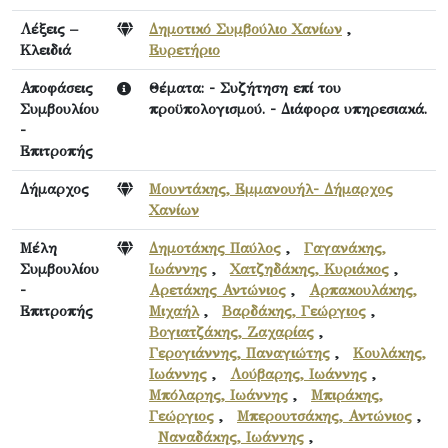
Λέξεις –
Δημοτικό Συμβούλιο Χανίων
,
Κλειδιά
Ευρετήριο
Αποφάσεις
Θέματα: - Συζήτηση επί του
Συμβουλίου
προϋπολογισμού. - Διάφορα υπηρεσιακά.
-
Επιτροπής
Δήμαρχος
Μουντάκης, Εμμανουήλ- Δήμαρχος
Χανίων
Μέλη
Δημοτάκης Παύλος
,
Γαγανάκης,
Συμβουλίου
Ιωάννης
,
Χατζηδάκης, Κυριάκος
,
-
Αρετάκης Αντώνιος
,
Αρπακουλάκης,
Επιτροπής
Μιχαήλ
,
Βαρδάκης, Γεώργιος
,
Βογιατζάκης, Ζαχαρίας
,
Γερογιάννης, Παναγιώτης
,
Κουλάκης,
Ιωάννης
,
Λούβαρης, Ιωάννης
,
Μπόλαρης, Ιωάννης
,
Μπιράκης,
Γεώργιος
,
Μπερουτσάκης, Αντώνιος
,
Ναναδάκης, Ιωάννης
,