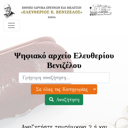
Ψηφιακό αρχείο Ελευθερίου
Βενιζέλου
Αναζήτηση
Αναζητήστε ταυτόχρονα 2 ή και