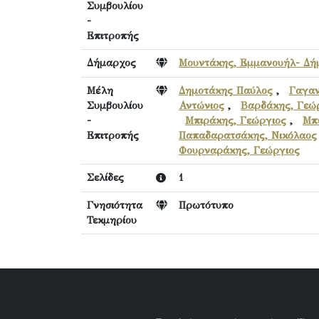
Συμβουλίου
-
Επιτροπής
Δήμαρχος
Μουντάκης, Εμμανουήλ- Δή
Μέλη
Δημοτάκης Παύλος
,
Γαγαν
Συμβουλίου
Αντώνιος
,
Βαρδάκης, Γεώ
-
Μπιράκης, Γεώργιος
,
Μπ
Επιτροπής
Παπαδαρατσάκης, Νικόλαος
Φουρναράκης, Γεώργιος
Σελίδες
1
Γνησιότητα
Πρωτότυπο
Τεκμηρίου